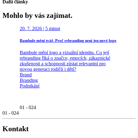
Další články
Mohlo by vás zajímat.
20. 7. 2026
|
5 minut
14. 7. 20
Bambule mění tvář. Proč rebranding není jen nové logo
Brand Ti v
Workshop
Bambule mění logo a vizuální identitu. Co její
„Kolik ča
rebranding říká o značce, emocích, zákaznické
otázkou j
zkušenosti a schopnosti zůstat relevantní pro
Meet&Dea
novou generaci rodičů i dětí?
majitelé fi
Brand
své podnik
Branding
následoval
Podnikání
Brand
Branding
Podnikání
01
-
024
01
-
024
Kontakt