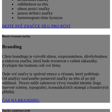
odlišitelnost na trhu
silnou pozici značky
jasnou definici značky
harmonogram růstu byznysu
DEJTE SVÉ ZNAČCE SÍLU PRO RŮST
Řízení významu značky
Branding
Cílem brandingu je vytvořit silnou, rozpoznatelnou, důvěryhodnou
a ziskovou značku, která bude rezonovat s vašimi zákazníky.
Zvyšujete tím hodnotu celé své firmy.
Dejte své značce ty správné emoce a význam, který potřebuje.
Od analýzy současného postavení značky na trhu až po její
odlišnost. Proces může zahrnovat vývoj vizuální identity (logy,
barevné schémy, typografie), komunikačních strategií a brandových
příběhů.
ČAS NA BRANDING
Značka zaměstnavatele