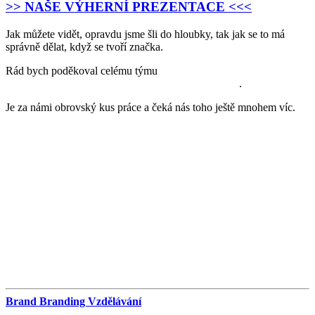
>> NAŠE VÝHERNÍ PREZENTACE <<<
Jak můžete vidět, opravdu jsme šli do hloubky, tak jak se to má
správně dělat, když se tvoří značka.
Rád bych poděkoval celému týmu
We Are Not Robots – Matt
Davies, Nathan Holloway a Jolande van Straaten
.
Je za námi obrovský kus práce a čeká nás toho ještě mnohem víc.
Celý tento proces zakončím zkouškou v Londýně na Brand
Masterclass Level C – kterou bude vyhodnocovat Marty
Neumeier a Andy Starr.
Útržky z LinkedInu:
Brand
Branding
Vzdělávání