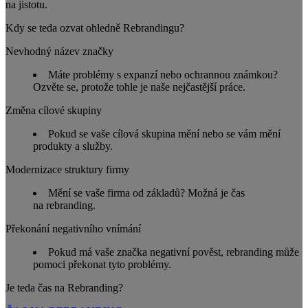
na jistotu.
Kdy se teda ozvat ohledně Rebrandingu?
Nevhodný název značky
Máte problémy s expanzí nebo ochrannou známkou?
Ozvěte se, protože tohle je naše nejčastější práce.
Změna cílové skupiny
Pokud se vaše cílová skupina mění nebo se vám mění
produkty a služby.
Modernizace struktury firmy
Mění se vaše firma od základů? Možná je čas
na rebranding.
Překonání negativního vnímání
Pokud má vaše značka negativní pověst, rebranding může
pomoci překonat tyto problémy.
Je teda čas na Rebranding?