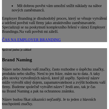
Mít dobrou pověst vám umožní snížit náklady na nábor
nových zaměstnanců.
Employer Branding je dlouhodobý proces, který se věnuje vytváření
a udržení pověsti vaší firmy jako atraktivního zaměstnavatele.
Specializuji se na poskytnutí komplexního řešení v rámci Employer
Brandingu.Na vaši pověsti mi záleží.
ČAS NA EMPLOYER BRANDING
Správné jméno je základ
Brand Naming
Název nebo Jméno vaší značky, často rozhodne o úspěchu značky,
produktu nebo služby. Není to jen fráze, mám na to data. A taky
přes stovky vytvořených názvů, které již uspěly. Správný název
může vytvořit silný dojem, zapamatovatelnost a zvýšit hodnotu vaší
firmy. Budeme společně vytvářet název? Jestli ano, tak je čas
na Brand Naming a pak na ochrannou známku.
Název budou říkat zákazníci nejčastěji. Je to jeden z hlavních
touchpointů značky.