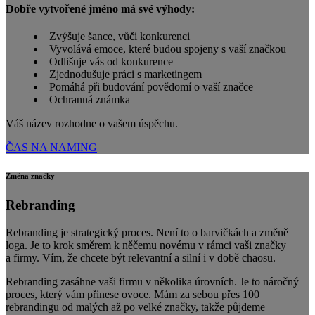
Dobře vytvořené jméno má své výhody:
Zvýšuje šance, vůči konkurenci
Vyvolává emoce, které budou spojeny s vaší značkou
Odlišuje vás od konkurence
Zjednodušuje práci s marketingem
Pomáhá při budování povědomí o vaší značce
Ochranná známka
Váš název rozhodne o vašem úspěchu.
ČAS NA NAMING
Změna značky
Rebranding
Rebranding je strategický proces. Není to o barvičkách a změně
loga. Je to krok směrem k něčemu novému v rámci vaši značky
a firmy. Vím, že chcete být relevantní a silní i v době chaosu.
Rebranding zasáhne vaši firmu v několika úrovních. Je to náročný
proces, který vám přinese ovoce. Mám za sebou přes 100
rebrandingu od malých až po velké značky, takže půjdeme