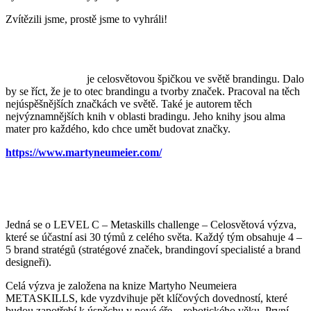
Zvítězili jsme, prostě jsme to vyhráli!
Vyhráli jsme první modul LEVEL C Metaskills od Martyho
Neumeiera.
Marty Neumeier
je celosvětovou špičkou ve světě brandingu. Dalo
by se říct, že je to otec brandingu a tvorby značek. Pracoval na těch
nejúspěšnějších značkách ve světě. Také je autorem těch
nejvýznamnějších knih v oblasti bradingu. Jeho knihy jsou alma
mater pro každého, kdo chce umět budovat značky.
https://www.martyneumeier.com/
A v čem jsme to vlastně vyhráli?
Jedná se o LEVEL C – Metaskills challenge – Celosvětová výzva,
které se účastní asi 30 týmů z celého světa. Každý tým obsahuje 4 –
5 brand stratégů (stratégové značek, brandingoví specialisté a brand
designeři).
Celá výzva je založena na knize Martyho Neumeiera
METASKILLS, kde vyzdvihuje pět klíčových dovedností, které
budou zapotřebí k úspěchu v nové éře – robotického věku. První