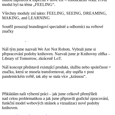
modul byl na téma „FEELING“.
Všechny moduly zní takto: FEELING, SEEING, DREAMING,
MAKING, and LEARNING
Soutěž posuzují brandingoví specialisté a odborníci na světové
značky
Marty Neumeier, Chris Do, Robert Jones, Lisa Peyton,
Anaezi Modu, Lulu Raghavan, Dennis Hahn, Kevin Duncan
a Andy Starr
.
Náš tým jsme nazvali We Are Not Robots. Vybrali jsme si
přepracování podoby knihoven. Nazvali jsme je Knihovny zítřka –
Library of Tomorrow, zkráceně LoT.
Náš koncept představil existující produkt, službu nebo společnost =
značku, která se musela transformovat, aby uspěla v post
pandemickém světě, tak aby se stala více „krásnou“.
Přikládám naši výherní práci – jak jsme celkově přemýšleli
nad celou problematikou a jak jsme připravili grafické zpracování,
funkční model webových stránek a vizualizaci nové podoby
knihoven.