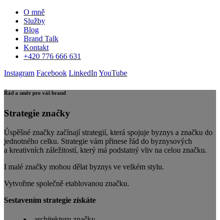
O mně
Služby
Blog
Brand Talk
Kontakt
+420 776 666 631
Instagram
Facebook
LinkedIn
YouTube
Řád a směr pro váš brand
Strategie značky
Úspěšné značky začínají strategií, která spojuje byznys a značku do
jednotného celku. Strategie vám přinese řád do byznysových
a kreativních záležitostí, který má podstatný vliv na celou značku.
I malé značky mohou dělat byznys ve velkém stylu.
Vytvořme společně etablovanou značku.
Sestavením strategie získáte
architekturu značky