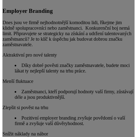
Employer Branding
Dnes jsou ve firmě nejhodnotnější komoditou lidi, říkejme jim
klidně spolupracovníci nebo zaměstnanci. Konkurenční boj nemá
limit. Připravujete se strategicky na získání a udržení talentovaných
zaměstnanců? Je to klíč k úspěchu jak budovat dobrou značku
zaměstnavatele.
Aktraktivní pro nové talenty
Díky dobré pověsti značky zaměstnavatele, budete moci
lákat ty nejlepší talenty na trhu práce.
Menší fluktuace
Zaměstnanci, kteří podporují hodnoty vaší firmy, zůstávají
déle a jsou produktivnější.
Zlepšit si pověst na trhu
Pozitivní employer branding zvyšuje povědomí o vaší
firmě a zvyšuje vaší důvěryhodnost.
Snížit náklady na nábor