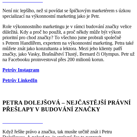
Odkaz na rozhovor
Není nic lepšího, než si povídat se špičkovým marketérem s úzkou
specializací na výkonnostní marketing jako je Petr.
Role výkonnostního marketingu je v rámci budování značky velice
důležitá. Kdy a proč ho použít, a proč někdy může být výkon
prioritní pro chod značky? To všechno jsme probrali společně
s Petrem Handlířem, expertem na výkonnostní marketing. Petra také
můžete znát jako konzultanta a lektora. Mezi jeho klienty patří
značky, jako Vasky, Brašnářství Tlustý, Bernard či Olympus. Petr už
na Facebooku proinvestoval přes 200 milionů korun.
Petrův Instagram
Petrův LinkedIn
PETRA DOLEJŠOVÁ – NEJČASTĚJŠÍ PRÁVNÍ
PŘEŠLAPY V BUDOVÁNÍ ZNAČKY
Odkaz na rozhovor
Když řešíte právo a značku, tak musíte určitě znát i Petru