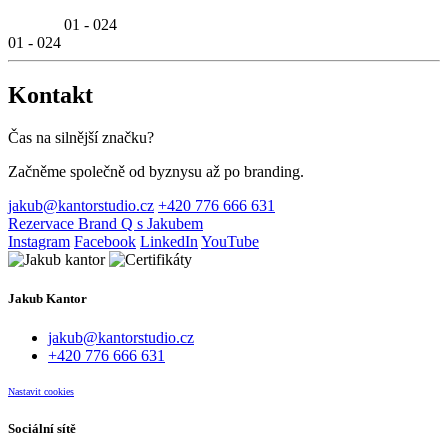
Podnikání
01
-
024
01
-
024
Kontakt
Čas na silnější značku?
Začněme společně od byznysu až po branding.
jakub@kantorstudio.cz
+420 776 666 631
Rezervace Brand Q s Jakubem
Instagram
Facebook
LinkedIn
YouTube
Jakub Kantor
jakub@kantorstudio.cz
+420 776 666 631
Nastavit cookies
Sociální sítě