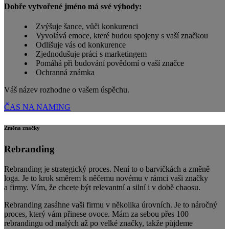
Dobře vytvořené jméno má své výhody:
Zvýšuje šance, vůči konkurenci
Vyvolává emoce, které budou spojeny s vaší značkou
Odlišuje vás od konkurence
Zjednodušuje práci s marketingem
Pomáhá při budování povědomí o vaší značce
Ochranná známka
Váš název rozhodne o vašem úspěchu.
ČAS NA NAMING
Změna značky
Rebranding
Rebranding je strategický proces. Není to o barvičkách a změně
loga. Je to krok směrem k něčemu novému v rámci vaši značky
a firmy. Vím, že chcete být relevantní a silní i v době chaosu.
Rebranding zasáhne vaši firmu v několika úrovních. Je to náročný
proces, který vám přinese ovoce. Mám za sebou přes 100
rebrandingu od malých až po velké značky, takže půjdeme