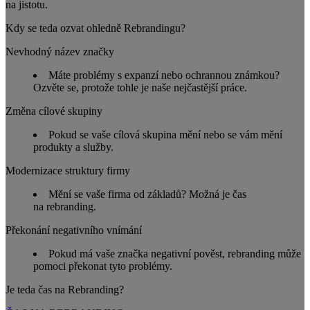
na jistotu.
Kdy se teda ozvat ohledně Rebrandingu?
Nevhodný název značky
Máte problémy s expanzí nebo ochrannou známkou?
Ozvěte se, protože tohle je naše nejčastější práce.
Změna cílové skupiny
Pokud se vaše cílová skupina mění nebo se vám mění
produkty a služby.
Modernizace struktury firmy
Mění se vaše firma od základů? Možná je čas
na rebranding.
Překonání negativního vnímání
Pokud má vaše značka negativní pověst, rebranding může
pomoci překonat tyto problémy.
Je teda čas na Rebranding?