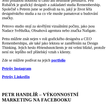
Jeho přidanou hodnotu si často ani neumíme představit. Petr
Rubáček je grafický designér a zakladatel studia Remembership.
Společně s Petrem jsme se podívali na to, jaký je život šéfa
designérského studia a na co vše musíte pamatovat u budování
značky.
Petrovo studio stojí za skvělými vizuálními počiny, jako jsou
Nadace Světluška, Obsahová agentura nebo značka Nafigate.
Petra můžete znát nejen v roli grafického designéra a CEO
Remembershipu, ale také jako lektora se zaměřením na Design
Thinking. Jejich heslo #friendsnotclients je mi velmi blízké, protože
není nic lepšího než přátelský vztah s klienty.
Zde se můžete podívat na jejich
portfolio
Petrův Instagram
Petrův LinkedIn
PETR HANDLÍŘ – VÝKONNOSTNÍ
MARKETING NA FACEBOOKU