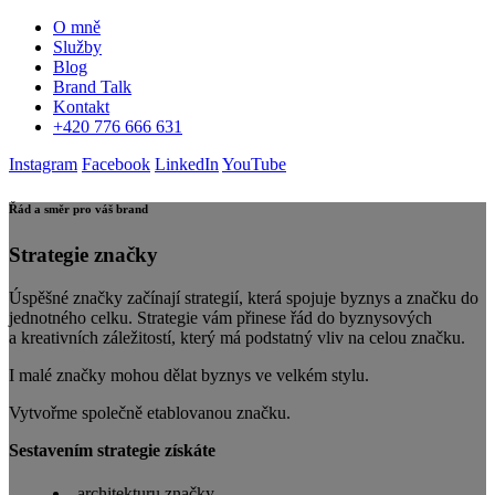
O mně
Služby
Blog
Brand Talk
Kontakt
+420 776 666 631
Instagram
Facebook
LinkedIn
YouTube
Řád a směr pro váš brand
Strategie značky
Úspěšné značky začínají strategií, která spojuje byznys a značku do
jednotného celku. Strategie vám přinese řád do byznysových
a kreativních záležitostí, který má podstatný vliv na celou značku.
I malé značky mohou dělat byznys ve velkém stylu.
Vytvořme společně etablovanou značku.
Sestavením strategie získáte
architekturu značky