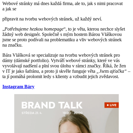
Webové stránky má dnes každá firma, ale to, jak s nimi pracovat
a jak se
připravit na tvorbu webových stránek, už každý neví.
„
Potřebujeme hezkou homepage
“, to je věta, kterou nechce slyšet
žádný web designér. Společně s mým hostem Bárou Vláškovou
jsme se proto podívali na problematiku a vliv webových stránek
na značku.
Bára Vlášková se specializuje na tvorbu webových stránek pro
dámy (dámské portfolio). Vytváří webové stránky, které ve vás
vyvolávají nadšení a plní svou úlohu v rámci značky. Říká, že žen
v IT je jako šafránu, a proto ji skvěle funguje věta
„Jse
m
ajťačka“
–
ta jí pomáhá prolomit ledy s klienty a vzbudit jejich zvědavost.
Instagram Báry