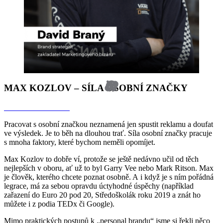
MAX KOZLOV – SÍLA OSOBNÍ ZNAČKY
Odkaz na rozhovor
Pracovat s osobní značkou neznamená jen spustit reklamu a doufat
ve výsledek. Je to běh na dlouhou trať. Síla osobní značky pracuje
s mnoha faktory, které bychom neměli opomíjet.
Max Kozlov to dobře ví, protože se ještě nedávno učil od těch
nejlepších v oboru, ať už to byl Garry Vee nebo Mark Ritson. Max
je člověk, kterého chcete poznat osobně. A i když je s ním pořádná
legrace, má za sebou opravdu úctyhodné úspěchy (například
zařazení do Euro 20 pod 20, Středoškolák roku 2019 a znát ho
můžete i z podia TEDx či Google).
Mimo praktických postupů k „personal brandu“ jsme si řekli něco