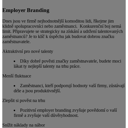
Employer Branding
Dnes jsou ve firmě nejhodnotnější komoditou lidi, říkejme jim
klidně spolupracovníci nebo zaměstnanci. Konkurenční boj nemá
limit. Připravujete se strategicky na získání a udržení talentovaných
zaměstnanců? Je to klíč k úspěchu jak budovat dobrou značku
zaměstnavatele.
Aktraktivní pro nové talenty
Díky dobré pověsti značky zaměstnavatele, budete moci
lákat ty nejlepší talenty na trhu práce.
Menší fluktuace
Zaměstnanci, kteří podporují hodnoty vaší firmy, zůstávají
déle a jsou produktivnější.
Zlepšit si pověst na trhu
Pozitivní employer branding zvyšuje povědomí o vaší
firmě a zvyšuje vaší důvěryhodnost.
Snížit náklady na nábor