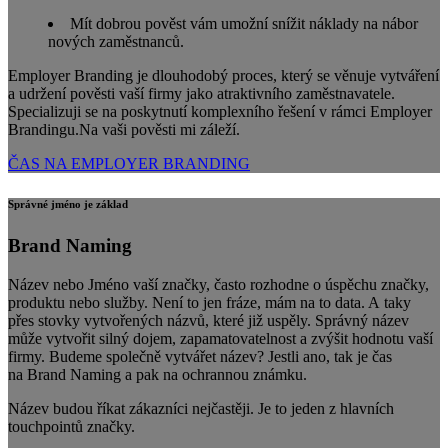
Mít dobrou pověst vám umožní snížit náklady na nábor
nových zaměstnanců.
Employer Branding je dlouhodobý proces, který se věnuje vytváření
a udržení pověsti vaší firmy jako atraktivního zaměstnavatele.
Specializuji se na poskytnutí komplexního řešení v rámci Employer
Brandingu.Na vaši pověsti mi záleží.
ČAS NA EMPLOYER BRANDING
Správné jméno je základ
Brand Naming
Název nebo Jméno vaší značky, často rozhodne o úspěchu značky,
produktu nebo služby. Není to jen fráze, mám na to data. A taky
přes stovky vytvořených názvů, které již uspěly. Správný název
může vytvořit silný dojem, zapamatovatelnost a zvýšit hodnotu vaší
firmy. Budeme společně vytvářet název? Jestli ano, tak je čas
na Brand Naming a pak na ochrannou známku.
Název budou říkat zákazníci nejčastěji. Je to jeden z hlavních
touchpointů značky.