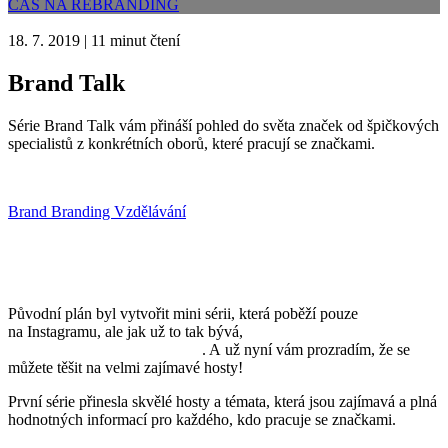
ČAS NA REBRANDING
18. 7. 2019
|
11 minut čtení
Brand Talk
Série Brand Talk vám přináší pohled do světa značek od špičkových
specialistů z konkrétních oborů, které pracují se značkami.
Brand
Branding
Vzdělávání
Původní plán byl vytvořit mini sérii, která poběží pouze
na Instagramu, ale jak už to tak bývá,
série bude pokračovat hned
po prázdninách na YouTube
. A už nyní vám prozradím, že se
můžete těšit na velmi zajímavé hosty!
První série přinesla skvělé hosty a témata, která jsou zajímavá a plná
hodnotných informací pro každého, kdo pracuje se značkami.