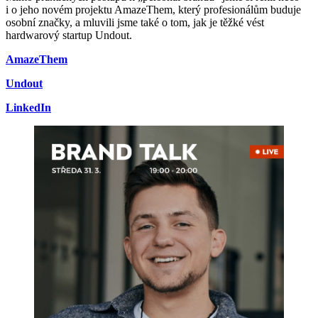
i o jeho novém projektu AmazeThem, který profesionálům buduje
osobní značky, a mluvili jsme také o tom, jak je těžké vést
hardwarový startup Undout.
AmazeThem
Undout
LinkedIn