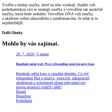
Tvořím a buduji značky, které na trhu vynikají. Sladím vaši
podnikatelskou vizi se strategii značky a vytvoříme tak společně
značku, která bude unikátní. Vytvoříme DNA vaši značky
a ukážeme vašim zákazníkům a zaměstnancům, že tohle je to
nejdůležitější.
Další články
Mohlo by vás zajímat.
20. 7. 2026
|
5 minut
14. 7. 20
Bambule mění tvář. Proč rebranding není jen nové logo
Brand Ti v
Workshop
Bambule mění logo a vizuální identitu. Co její
„Kolik ča
rebranding říká o značce, emocích, zákaznické
otázkou j
zkušenosti a schopnosti zůstat relevantní pro
Meet&Dea
novou generaci rodičů i dětí?
majitelé fi
Brand
své podnik
Branding
následoval
Podnikání
Brand
Branding