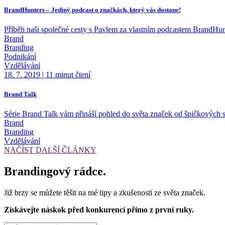
BrandHunters – Jediný podcast o značkách, který vás dostane!
Příběh naši společné cesty s Pavlem za vlastním podcastem BrandHunt
Brand
Branding
Podnikání
Vzdělávání
18. 7. 2019
|
11 minut čtení
Brand Talk
Série Brand Talk vám přináší pohled do světa značek od špičkových s
Brand
Branding
Vzdělávání
NAČÍST DALŠÍ ČLÁNKY
Brandingový rádce.
Již brzy se můžete těšit na mé tipy a zkušenosti ze světa značek.
Získávejte náskok před konkurencí přímo z první ruky.