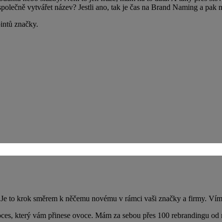
společně vytvářet název? Jestli ano, tak je čas na Brand Naming a pak
ointů značky.
 Je to krok směrem k něčemu novému v rámci vaši značky a firmy. Vím, ž
oces, který vám přinese ovoce. Mám za sebou přes 100 rebrandingu od m