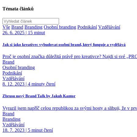
Témata článků
Vyhledávání
Vše
Brand
Branding
Osobní branding
Podnikání
Vzdělávání
26. 6. 2025
|
15 minut
Jak si jako kreativec vybudovat osobní brand, který funguje a vydělává
Proč je osobní značka důležitá právě pro kreativce? Najdi si své „PR
Brand
Osobní branding
Podnikání
Vzdělávání
8. 12. 2023
|
4 minuty čtení
Zbrusu nový Brand Talk by Jakub Kantor
Vyrazil jsem napříč celou republikou za svými hosty a slibuji, že v pr
Brand
Branding
Vzdělávání
18. 7. 2023
|
5 minut čtení