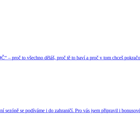
OČ“ – proč to všechno děláš, proč tě to baví a proč v tom chceš pokračo
vní sezóně se podíváme i do zahraničí. Pro vás jsem připravil i bonusové