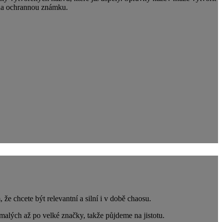
 na ochrannou známku.
e chcete být relevantní a silní i v době chaosu.
alých až po velké značky, takže půjdeme na jistotu.