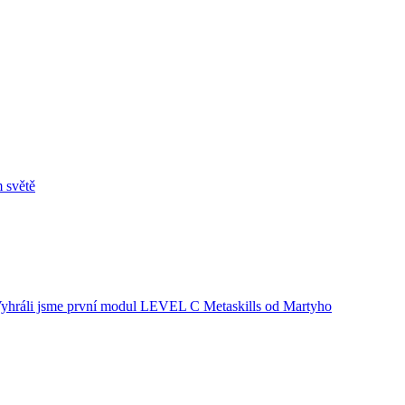
 světě
i! Vyhráli jsme první modul LEVEL C Metaskills od Martyho