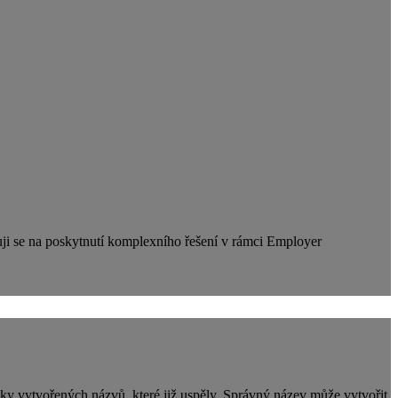
zuji se na poskytnutí komplexního řešení v rámci Employer
ky vytvořených názvů, které již uspěly. Správný název může vytvořit