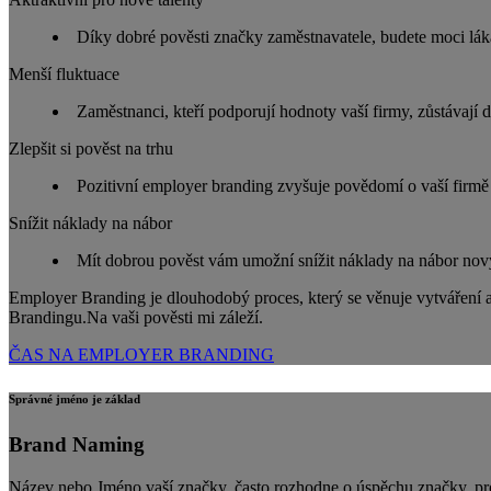
Díky dobré pověsti značky zaměstnavatele, budete moci lákat 
Menší fluktuace
Zaměstnanci, kteří podporují hodnoty vaší firmy, zůstávají d
Zlepšit si pověst na trhu
Pozitivní employer branding zvyšuje povědomí o vaší firmě
Snížit náklady na nábor
Mít dobrou pověst vám umožní snížit náklady na nábor no
Employer Branding je dlouhodobý proces, který se věnuje vytváření a 
Brandingu.Na vaši pověsti mi záleží.
ČAS NA EMPLOYER BRANDING
Správné jméno je základ
Brand Naming
Název nebo Jméno vaší značky, často rozhodne o úspěchu značky, prod