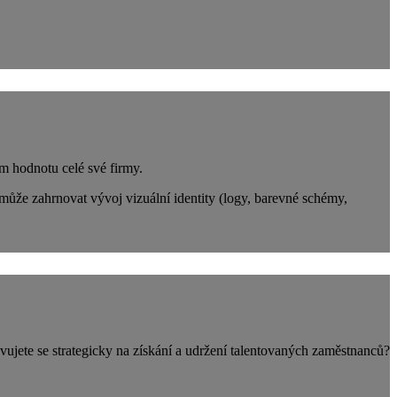
m hodnotu celé své firmy.
může zahrnovat vývoj vizuální identity (logy, barevné schémy,
vujete se strategicky na získání a udržení talentovaných zaměstnanců?