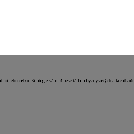
ednotného celku. Strategie vám přinese řád do byznysových a kreativních