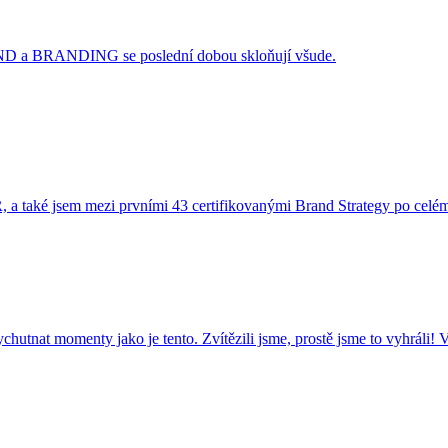
AND a BRANDING se poslední dobou skloňují všude.
, a také jsem mezi prvními 43 certifikovanými Brand Strategy po celém
ychutnat momenty jako je tento. Zvítězili jsme, prostě jsme to vyhrál