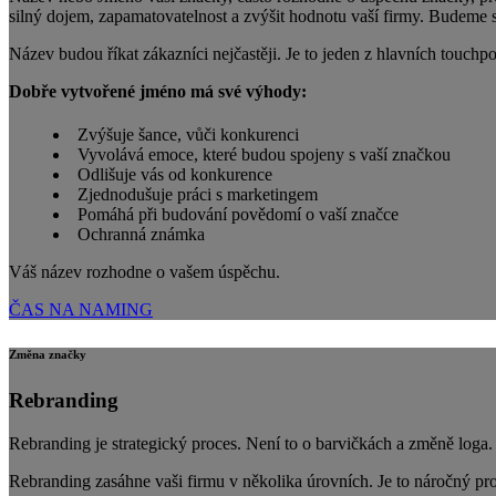
silný dojem, zapamatovatelnost a zvýšit hodnotu vaší firmy. Budeme 
Název budou říkat zákazníci nejčastěji. Je to jeden z hlavních touchp
Dobře vytvořené jméno má své výhody:
Zvýšuje šance, vůči konkurenci
Vyvolává emoce, které budou spojeny s vaší značkou
Odlišuje vás od konkurence
Zjednodušuje práci s marketingem
Pomáhá při budování povědomí o vaší značce
Ochranná známka
Váš název rozhodne o vašem úspěchu.
ČAS NA NAMING
Změna značky
Rebranding
Rebranding je strategický proces. Není to o barvičkách a změně loga.
Rebranding zasáhne vaši firmu v několika úrovních. Je to náročný pr