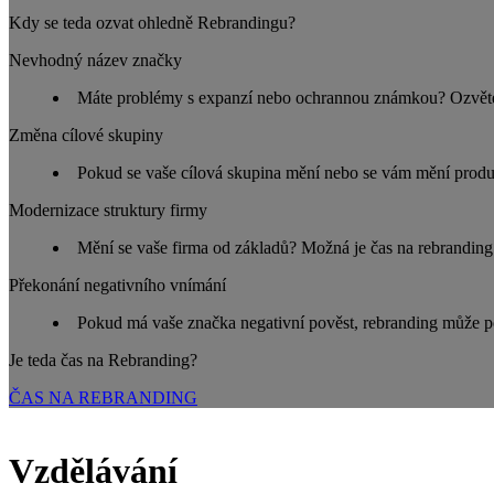
Kdy se teda ozvat ohledně Rebrandingu?
Nevhodný název značky
Máte problémy s expanzí nebo ochrannou známkou? Ozvěte se
Změna cílové skupiny
Pokud se vaše cílová skupina mění nebo se vám mění produ
Modernizace struktury firmy
Mění se vaše firma od základů? Možná je čas na rebranding
Překonání negativního vnímání
Pokud má vaše značka negativní pověst, rebranding může p
Je teda čas na Rebranding?
ČAS NA REBRANDING
Vzdělávání