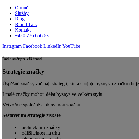
O mně
Služby
Blog
Brand Talk
Kontakt
+420 776 666 631
Instagram
Facebook
LinkedIn
YouTube
Řád a směr pro váš brand
Strategie značky
Úspěšné značky začínají strategií, která spojuje byznys a značku do j
I malé značky mohou dělat byznys ve velkém stylu.
Vytvořme společně etablovanou značku.
Sestavením strategie získáte
architekturu značky
odlišitelnost na trhu
silnou pozici značky