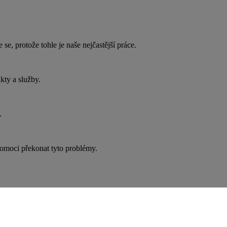
, protože tohle je naše nejčastější práce.
kty a služby.
.
omoci překonat tyto problémy.