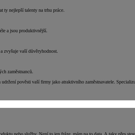
ty nejlepší talenty na trhu práce.
éle a jsou produktivnější.
 a zvyšuje vaší důvěryhodnost.
vých zaměstnanců.
udržení pověsti vaší firmy jako atraktivního zaměstnavatele. Speciali
uktu nebo služby. Není to jen fráze, mám na to data. A taky přes stov