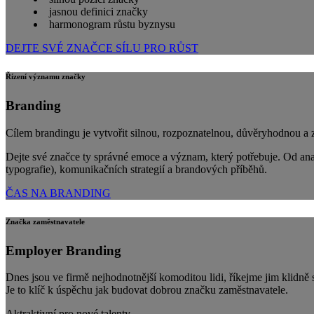
jasnou definici značky
harmonogram růstu byznysu
DEJTE SVÉ ZNAČCE SÍLU PRO RŮST
Řízení významu značky
Branding
Cílem brandingu je vytvořit silnou, rozpoznatelnou, důvěryhodnou a 
Dejte své značce ty správné emoce a význam, který potřebuje. Od anal
typografie), komunikačních strategií a brandových příběhů.
ČAS NA BRANDING
Značka zaměstnavatele
Employer Branding
Dnes jsou ve firmě nejhodnotnější komoditou lidi, říkejme jim klidně
Je to klíč k úspěchu jak budovat dobrou značku zaměstnavatele.
Aktraktivní pro nové talenty