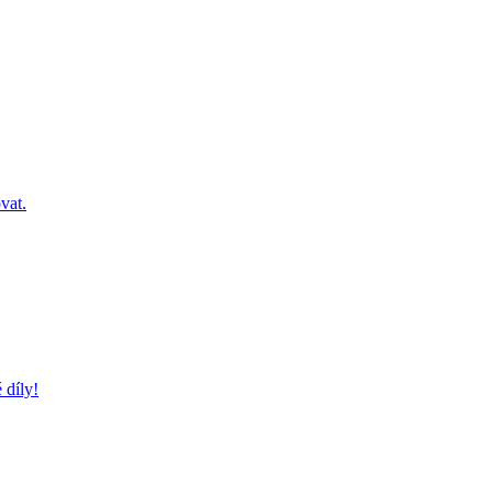
vat.
 díly!