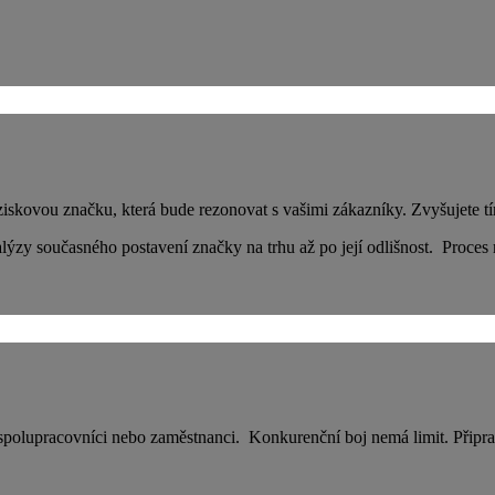
ziskovou značku, která bude rezonovat s vašimi zákazníky. Zvyšujete tí
ýzy současného postavení značky na trhu až po její odlišnost. Proces 
 spolupracovníci nebo zaměstnanci. Konkurenční boj nemá limit. Připra