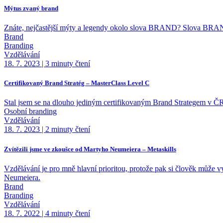
Mýtus zvaný brand
Znáte, nejčastější mýty a legendy okolo slova BRAND? Slova BR
Brand
Branding
Vzdělávání
18. 7. 2023
|
3 minuty čtení
Certifikovaný Brand Stratég – MasterClass Level C
Stal jsem se na dlouho jediným certifikovaným Brand Strategem v ČR
Osobní branding
Vzdělávání
18. 7. 2023
|
2 minuty čtení
Zvítězili jsme ve zkoušce od Martyho Neumeiera – Metaskills
Vzdělávání je pro mně hlavní prioritou, protože pak si člověk může v
Neumeiera.
Brand
Branding
Vzdělávání
18. 7. 2022
|
4 minuty čtení