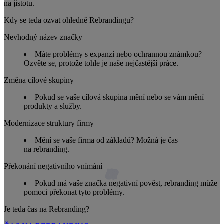
na jistotu.
Kdy se teda ozvat ohledně Rebrandingu?
Nevhodný název značky
Máte problémy s expanzí nebo ochrannou známkou?
Ozvěte se, protože tohle je naše nejčastější práce.
Změna cílové skupiny
Pokud se vaše cílová skupina mění nebo se vám mění
produkty a služby.
Modernizace struktury firmy
Mění se vaše firma od základů? Možná je čas
na rebranding.
Překonání negativního vnímání
Pokud má vaše značka negativní pověst, rebranding může
pomoci překonat tyto problémy.
Je teda čas na Rebranding?