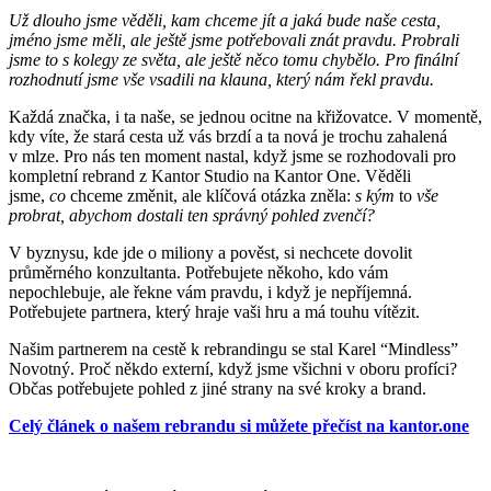
Už dlouho jsme věděli, kam chceme jít a jaká bude naše cesta,
jméno jsme měli, ale ještě jsme potřebovali znát pravdu. Probrali
jsme to s kolegy ze světa, ale ještě něco tomu chybělo. Pro finální
rozhodnutí jsme vše vsadili na klauna, který nám řekl pravdu.
Každá značka, i ta naše, se jednou ocitne na křižovatce. V momentě,
kdy víte, že stará cesta už vás brzdí a ta nová je trochu zahalená
v mlze. Pro nás ten moment nastal, když jsme se rozhodovali pro
kompletní rebrand z Kantor Studio na Kantor One. Věděli
jsme,
co
chceme změnit, ale klíčová otázka zněla:
s kým
to
vše
probrat, abychom dostali ten správný pohled zvenčí?
V byznysu, kde jde o miliony a pověst, si nechcete dovolit
průměrného konzultanta. Potřebujete někoho, kdo vám
nepochlebuje, ale řekne vám pravdu, i když je nepříjemná.
Potřebujete partnera, který hraje vaši hru a má touhu vítězit.
Našim partnerem na cestě k rebrandingu se stal Karel “Mindless”
Novotný. Proč někdo externí, když jsme všichni v oboru profíci?
Občas potřebujete pohled z jiné strany na své kroky a brand.
Celý článek o našem rebrandu si můžete přečíst na kantor.one