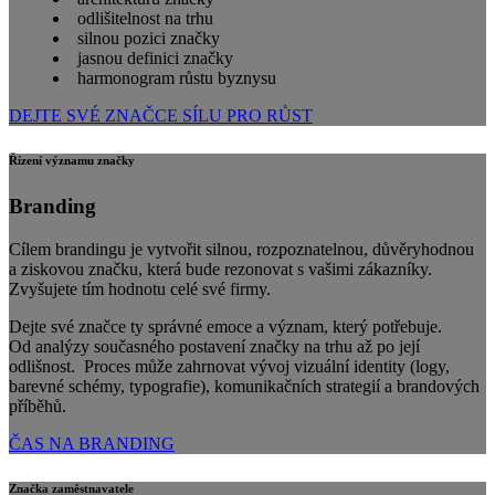
odlišitelnost na trhu
silnou pozici značky
jasnou definici značky
harmonogram růstu byznysu
DEJTE SVÉ ZNAČCE SÍLU PRO RŮST
Řízení významu značky
Branding
Cílem brandingu je vytvořit silnou, rozpoznatelnou, důvěryhodnou
a ziskovou značku, která bude rezonovat s vašimi zákazníky.
Zvyšujete tím hodnotu celé své firmy.
Dejte své značce ty správné emoce a význam, který potřebuje.
Od analýzy současného postavení značky na trhu až po její
odlišnost. Proces může zahrnovat vývoj vizuální identity (logy,
barevné schémy, typografie), komunikačních strategií a brandových
příběhů.
ČAS NA BRANDING
Značka zaměstnavatele