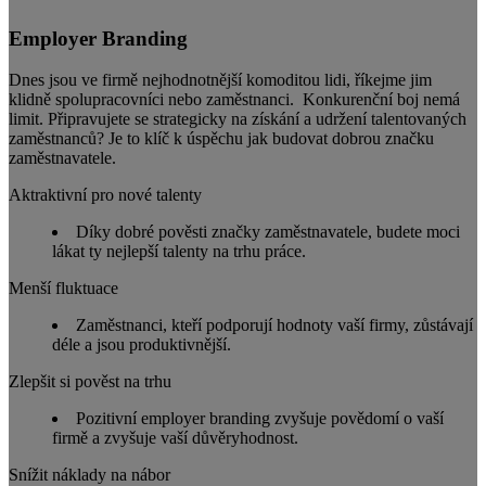
Employer Branding
Dnes jsou ve firmě nejhodnotnější komoditou lidi, říkejme jim
klidně spolupracovníci nebo zaměstnanci. Konkurenční boj nemá
limit. Připravujete se strategicky na získání a udržení talentovaných
zaměstnanců? Je to klíč k úspěchu jak budovat dobrou značku
zaměstnavatele.
Aktraktivní pro nové talenty
Díky dobré pověsti značky zaměstnavatele, budete moci
lákat ty nejlepší talenty na trhu práce.
Menší fluktuace
Zaměstnanci, kteří podporují hodnoty vaší firmy, zůstávají
déle a jsou produktivnější.
Zlepšit si pověst na trhu
Pozitivní employer branding zvyšuje povědomí o vaší
firmě a zvyšuje vaší důvěryhodnost.
Snížit náklady na nábor