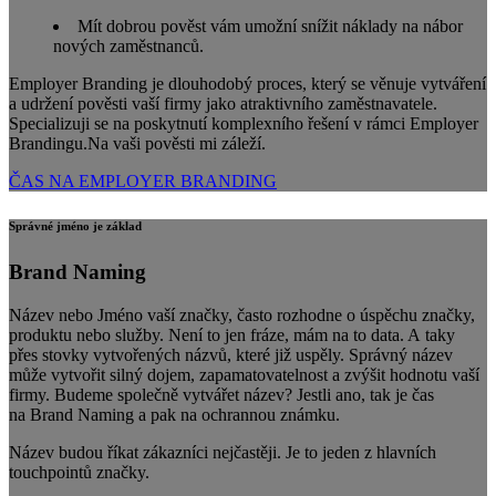
Mít dobrou pověst vám umožní snížit náklady na nábor
nových zaměstnanců.
Employer Branding je dlouhodobý proces, který se věnuje vytváření
a udržení pověsti vaší firmy jako atraktivního zaměstnavatele.
Specializuji se na poskytnutí komplexního řešení v rámci Employer
Brandingu.Na vaši pověsti mi záleží.
ČAS NA EMPLOYER BRANDING
Správné jméno je základ
Brand Naming
Název nebo Jméno vaší značky, často rozhodne o úspěchu značky,
produktu nebo služby. Není to jen fráze, mám na to data. A taky
přes stovky vytvořených názvů, které již uspěly. Správný název
může vytvořit silný dojem, zapamatovatelnost a zvýšit hodnotu vaší
firmy. Budeme společně vytvářet název? Jestli ano, tak je čas
na Brand Naming a pak na ochrannou známku.
Název budou říkat zákazníci nejčastěji. Je to jeden z hlavních
touchpointů značky.