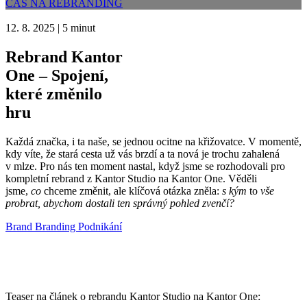
ČAS NA REBRANDING
12. 8. 2025
|
5 minut
Rebrand Kantor
One – Spojení,
které změnilo
hru
Každá značka, i ta naše, se jednou ocitne na křižovatce. V momentě,
kdy víte, že stará cesta už vás brzdí a ta nová je trochu zahalená
v mlze. Pro nás ten moment nastal, když jsme se rozhodovali pro
kompletní rebrand z Kantor Studio na Kantor One. Věděli
jsme,
co
chceme změnit, ale klíčová otázka zněla:
s kým
to
vše
probrat, abychom dostali ten správný pohled zvenčí?
Brand
Branding
Podnikání
Teaser na článek o rebrandu Kantor Studio na Kantor One: