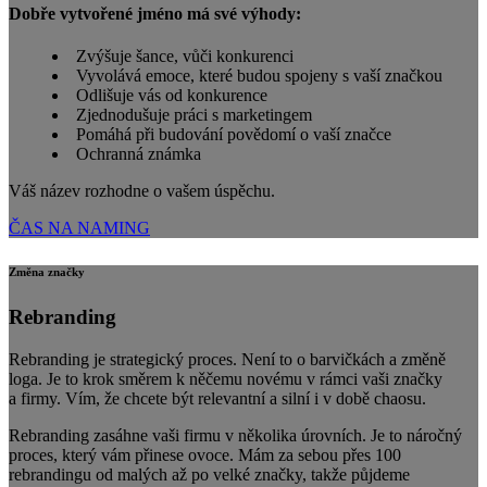
Dobře vytvořené jméno má své výhody:
Zvýšuje šance, vůči konkurenci
Vyvolává emoce, které budou spojeny s vaší značkou
Odlišuje vás od konkurence
Zjednodušuje práci s marketingem
Pomáhá při budování povědomí o vaší značce
Ochranná známka
Váš název rozhodne o vašem úspěchu.
ČAS NA NAMING
Změna značky
Rebranding
Rebranding je strategický proces. Není to o barvičkách a změně
loga. Je to krok směrem k něčemu novému v rámci vaši značky
a firmy. Vím, že chcete být relevantní a silní i v době chaosu.
Rebranding zasáhne vaši firmu v několika úrovních. Je to náročný
proces, který vám přinese ovoce. Mám za sebou přes 100
rebrandingu od malých až po velké značky, takže půjdeme