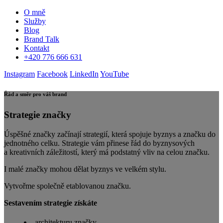
O mně
Služby
Blog
Brand Talk
Kontakt
+420 776 666 631
Instagram
Facebook
LinkedIn
YouTube
Řád a směr pro váš brand
Strategie značky
Úspěšné značky začínají strategií, která spojuje byznys a značku do
jednotného celku. Strategie vám přinese řád do byznysových
a kreativních záležitostí, který má podstatný vliv na celou značku.
I malé značky mohou dělat byznys ve velkém stylu.
Vytvořme společně etablovanou značku.
Sestavením strategie získáte
architekturu značky