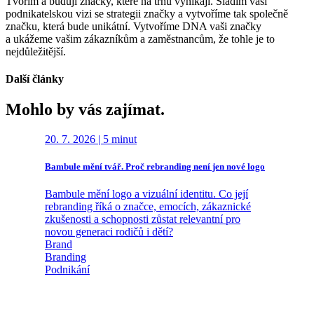
Tvořím a buduji značky, které na trhu vynikají. Sladím vaši
podnikatelskou vizi se strategii značky a vytvoříme tak společně
značku, která bude unikátní. Vytvoříme DNA vaši značky
a ukážeme vašim zákazníkům a zaměstnancům, že tohle je to
nejdůležitější.
Další články
Mohlo by vás zajímat.
20. 7. 2026
|
5 minut
14. 7. 20
Bambule mění tvář. Proč rebranding není jen nové logo
Brand Ti v
Workshop
Bambule mění logo a vizuální identitu. Co její
„Kolik ča
rebranding říká o značce, emocích, zákaznické
otázkou j
zkušenosti a schopnosti zůstat relevantní pro
Meet&Dea
novou generaci rodičů i dětí?
majitelé fi
Brand
své podnik
Branding
následoval
Podnikání
Brand
Branding
Podnikání