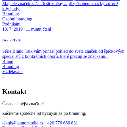
Majitelé značek začali řešit změny a přizpůsobení značky víc než
kdy jindy.
Branding
Osobní branding
Podnikání
18. 7. 2019
|
11 minut čtení
Brand Talk
Série Brand Talk vám přináší pohled do světa značek od špičkových
specialistů z konkrétních oborů, které pracují se značkami.
Brand
Branding
Vzdělávání
-
Kontakt
Čas na silnější značku?
Začněme společně od byznysu až po branding.
jakub@kantorstudio.cz
+420 776 666 631