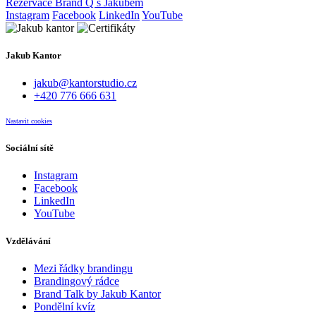
Rezervace Brand Q s Jakubem
Instagram
Facebook
LinkedIn
YouTube
Jakub Kantor
jakub@kantorstudio.cz
+420 776 666 631
Nastavit cookies
Sociální sítě
Instagram
Facebook
LinkedIn
YouTube
Vzdělávání
Mezi řádky brandingu
Brandingový rádce
Brand Talk by Jakub Kantor
Pondělní kvíz