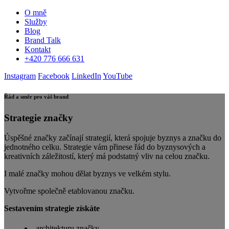
O mně
Služby
Blog
Brand Talk
Kontakt
+420 776 666 631
Instagram
Facebook
LinkedIn
YouTube
Řád a směr pro váš brand
Strategie značky
Úspěšné značky začínají strategií, která spojuje byznys a značku do
jednotného celku. Strategie vám přinese řád do byznysových a
kreativních záležitostí, který má podstatný vliv na celou značku.
I malé značky mohou dělat byznys ve velkém stylu.
Vytvořme společně etablovanou značku.
Sestavením strategie získáte
architekturu značky