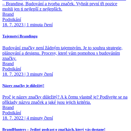
– Branding, Budování a tvorba značek. Vyhrát první tři pozice
mohli jen ti nejlepší z nejlepších.
Brand
Podnikání
18. 7. 2023
|
1 minuta čtení
Tajemství Brandingu
Budování značky není žádným tajemstvím. Je to souhra strategie,
plánování a designu. Procesy, které vám pomohou s budováním
značky.
Brand
Podnikání
18. 7. 2023
|
3 minuty čtení
Název značky je důležitý!
Proč je název značky důležitý? A k čemu vlastně je? Podívejte se na
příklady názvu značek a jaké jsou jejich kritéria.
Brand
Podnikání
18. 7. 2022
|
4 minuty čtení
BrandHunters – Jediný podcast o značkách, který vás dostane!