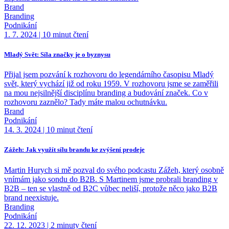
Brand
Branding
Podnikání
1. 7. 2024
|
10 minut čtení
Mladý Svět: Síla značky je o byznysu
Přijal jsem pozvání k rozhovoru do legendárního časopisu Mladý
svět, který vychází již od roku 1959. V rozhovoru jsme se zaměřili
na mou nejsilnější disciplínu branding a budování značek. Co v
rozhovoru zaznělo? Tady máte malou ochutnávku.
Brand
Podnikání
14. 3. 2024
|
10 minut čtení
Zážeh: Jak využít sílu brandu ke zvýšení prodeje
Martin Hurych si mě pozval do svého podcastu Zážeh, který osobně
vnímám jako sondu do B2B. S Martinem jsme probrali branding v
B2B – ten se vlastně od B2C vůbec neliší, protože něco jako B2B
brand neexistuje.
Branding
Podnikání
22. 12. 2023
|
2 minuty čtení