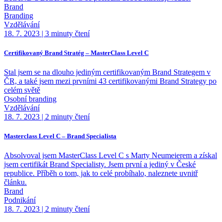
Brand
Branding
Vzdělávání
18. 7. 2023
|
3 minuty čtení
Certifikovaný Brand Stratég – MasterClass Level C
Stal jsem se na dlouho jediným certifikovaným Brand Strategem v
ČR, a také jsem mezi prvními 43 certifikovanými Brand Strategy po
celém světě
Osobní branding
Vzdělávání
18. 7. 2023
|
2 minuty čtení
Masterclass Level C – Brand Specialista
Absolvoval jsem MasterClass Level C s Marty Neumeierem a získal
jsem certifikát Brand Specialisty. Jsem první a jediný v České
republice. Příběh o tom, jak to celé probíhalo, naleznete uvnitř
článku.
Brand
Podnikání
18. 7. 2023
|
2 minuty čtení