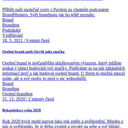
Příběh naši společné cesty s Pavlem za vlastním podcastem
BrandHunters. Svět brandingu jak ho ještě neznáte.
Brand
Branding
Podnikání
Vzdělávání
18. 5. 2021
|
9 minut čtení
Osobní brand aneb člověk jako značka
Osobní brand je nejčastějším skloňovaným výrazem, který můžete
potkat v rámci budování své značky. Podíváme se na pár základních
informací proč a jak budovat osobní brand. U firem to možná mnozí
znáte, ale u své osoby to není o nic jednodušší.
Brand
Branding
Osobní branding
31. 12. 2020
|
2 minuty čtení
Rekapitulace roku 2020
Rok 2020 bych mohl nazvat jako rok změn a uvědomění. Mnoho z
nás si uvědomilo, že je třeba zvolnit a myslet na sebe a své blízké.