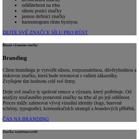
odlišitelnost na trhu
silnou pozici značky
jasnou definici značky
harmonogram růstu byznysu
DEJTE SVÉ ZNAČCE SÍLU PRO RŮST
Řízení významu značky
Branding
Cílem brandingu je vytvořit silnou, rozpoznatelnou, důvěryhodnou a
ziskovou značku, která bude rezonovat s vašimi zákazníky.
Zvyšujete tím hodnotu celé své firmy.
Dejte své značce ty správné emoce a význam, který potřebuje. Od
analýzy současného postavení značky na trhu až po její odlišnost.
Proces může zahrnovat vývoj vizuální identity (logy, barevné
schémy, typografie), komunikačních strategií a brandových příběhů.
ČAS NA BRANDING
Značka zaměstnavatele