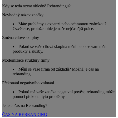
Kdy se teda ozvat ohledně Rebrandingu?
Nevhodný název značky
Máte problémy s expanzí nebo ochrannou známkou?
Ozvěte se, protože tohle je naše nejčastější práce.
Změna cílové skupiny
Pokud se vaše cílová skupina mění nebo se vám mění
produkty a služby.
Modernizace struktury firmy
Mění se vaše firma od základů? Možná je čas na
rebranding.
Překonání negativního vnímání
Pokud má vaše značka negativní pověst, rebranding může
pomoci překonat tyto problémy.
Je teda čas na Rebranding?
ČAS NA REBRANDING