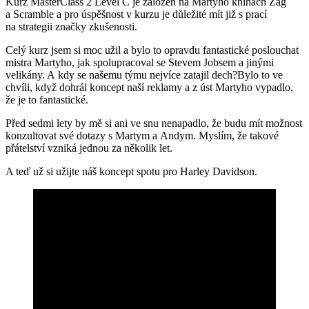
Kurz MasterClass 2 Level C je založen na Martyho knihách Zag
a Scramble a pro úspěšnost v kurzu je důležité mít již s prací
na strategii značky zkušenosti.
Celý kurz jsem si moc užil a bylo to opravdu fantastické poslouchat
mistra Martyho, jak spolupracoval se Stevem Jobsem a jinými
velikány. A kdy se našemu týmu nejvíce zatajil dech?Bylo to ve
chvíli, když dohrál koncept naší reklamy a z úst Martyho vypadlo,
že je to fantastické.
Před sedmi lety by mě si ani ve snu nenapadlo, že budu mít možnost
konzultovat své dotazy s Martym a Andym. Myslím, že takové
přátelství vzniká jednou za několik let.
A teď už si užijte náš koncept spotu pro Harley Davidson.