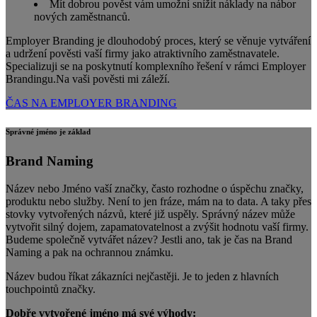
Mít dobrou pověst vám umožní snížit náklady na nábor
nových zaměstnanců.
Employer Branding je dlouhodobý proces, který se věnuje vytváření
a udržení pověsti vaší firmy jako atraktivního zaměstnavatele.
Specializuji se na poskytnutí komplexního řešení v rámci Employer
Brandingu.Na vaši pověsti mi záleží.
ČAS NA EMPLOYER BRANDING
Správné jméno je základ
Brand Naming
Název nebo Jméno vaší značky, často rozhodne o úspěchu značky,
produktu nebo služby. Není to jen fráze, mám na to data. A taky přes
stovky vytvořených názvů, které již uspěly. Správný název může
vytvořit silný dojem, zapamatovatelnost a zvýšit hodnotu vaší firmy.
Budeme společně vytvářet název? Jestli ano, tak je čas na Brand
Naming a pak na ochrannou známku.
Název budou říkat zákazníci nejčastěji. Je to jeden z hlavních
touchpointů značky.
Dobře vytvořené jméno má své výhody: