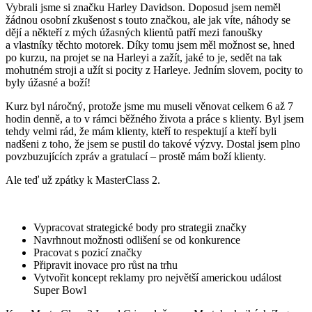
Vybrali jsme si značku Harley Davidson. Doposud jsem neměl
žádnou osobní zkušenost s touto značkou, ale jak víte, náhody se
dějí a někteří z mých úžasných klientů patří mezi fanoušky
a vlastníky těchto motorek. Díky tomu jsem měl možnost se, hned
po kurzu, na projet se na Harleyi a zažít, jaké to je, sedět na tak
mohutném stroji a užít si pocity z Harleye. Jedním slovem, pocity to
byly úžasné a boží!
Kurz byl náročný, protože jsme mu museli věnovat celkem 6 až 7
hodin denně, a to v rámci běžného života a práce s klienty. Byl jsem
tehdy velmi rád, že mám klienty, kteří to respektují a kteří byli
nadšeni z toho, že jsem se pustil do takové výzvy. Dostal jsem plno
povzbuzujících zpráv a gratulací – prostě mám boží klienty.
Ale teď už zpátky k MasterClass 2.
Naším cílem bylo:
Vypracovat strategické body pro strategii značky
Navrhnout možnosti odlišení se od konkurence
Pracovat s pozicí značky
Připravit inovace pro růst na trhu
Vytvořit koncept reklamy pro největší americkou událost
Super Bowl