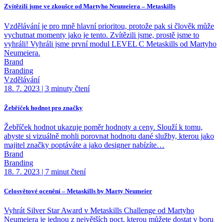
Zvítězili jsme ve zkoušce od Martyho Neumeiera – Metaskills
Vzdělávání je pro mně hlavní prioritou, protože pak si člověk může
vychutnat momenty jako je tento. Zvítězili jsme, prostě jsme to
vyhráli! Vyhráli jsme první modul LEVEL C Metaskills od Martyho
Neumeiera.
Brand
Branding
Vzdělávání
18. 7. 2023
|
3 minuty čtení
Žebříček hodnot pro značky
Žebříček hodnot ukazuje poměr hodnoty a ceny. Slouží k tomu,
abyste si vizuálně mohli porovnat hodnotu dané služby, kterou jako
majitel značky poptáváte a jako designer nabízíte…
Brand
Branding
18. 7. 2023
|
7 minut čtení
Celosvětové ocenění – Metaskills by Marty Neumeier
Vyhrát Silver Star Award v Metaskills Challenge od Martyho
Neumeiera je jednou z největších poct, kterou můžete dostat v boru