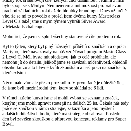
Každý rok si stanovuji cíle, kterých chci dosáhnout. Jedním z nich
bylo spojit se s Martym Neumeierem a mít možnost probrat svou
práci od základních kroků až do hloubky brandingu. Dnes už určitě
víte, že se mi to povedlo a prošel jsem dvěma kurzy Masterclass
Level C a také jsme s mým týmem vyhráli Silver Award
v Metaskills challenge.
Mohu říct, že jsem si splnil všechny stanovené cíle pro tento rok.
Byl to týden, který byl plný úžasných příběhů o značkách a o práci
Martyho, které navazovaly na náš vzdělávací program MasterClass
2 Level C. Měli byste mít představu, jak to celé probíhalo, ale
nemohu jít do detailu, jelikož jsme se zavázali mlčenlivostí, ohledně
obsahu kurzu a to hlavně kvůli zkouškám a naši práci na značkách,
které existují.
Něco mále vám ale přesto prozradím. V první řadě je důležité říct,
že jsme byli mezinárodní tým, který se skládal ze 6 lidí.
V rámci našeho kurzu jsme si mohli vybrat ze seznamu značek,
kterým jsme mohli upravit strategii na dalších 25 let. Čekala nás tedy
práce se značkou v rámci strategie, zákazníka a jeho myšlení
a dalších důležitých bodů, které má strategie obsahovat. Poslední
den byl završen zkouškou a přípravou konceptu reklamy pro Super
Bowl.