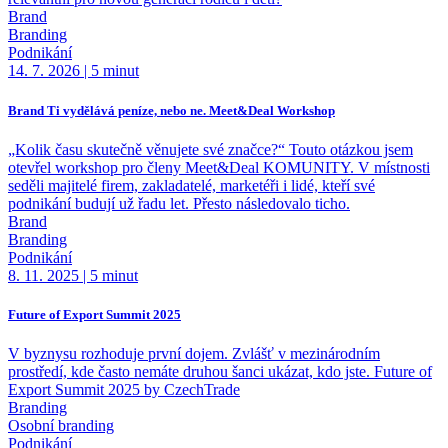
Brand
Branding
Podnikání
14. 7. 2026
|
5 minut
Brand Ti vydělává peníze, nebo ne. Meet&Deal Workshop
„Kolik času skutečně věnujete své značce?“ Touto otázkou jsem
otevřel workshop pro členy Meet&Deal KOMUNITY. V místnosti
seděli majitelé firem, zakladatelé, marketéři i lidé, kteří své
podnikání budují už řadu let. Přesto následovalo ticho.
Brand
Branding
Podnikání
8. 11. 2025
|
5 minut
Future of Export Summit 2025
V byznysu rozhoduje první dojem. Zvlášť v mezinárodním
prostředí, kde často nemáte druhou šanci ukázat, kdo jste. Future of
Export Summit 2025 by CzechTrade
Branding
Osobní branding
Podnikání