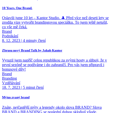
10 Years. One Brand.
Oslavili jsme 10 let – Kantor Studio. 🎩 Před více než deseti lety se
zrodila vize vytvořit brandingovou speciálku. To jsem ještě netušil,
co vše mě čeká.
Brand
Podnikání
8. 12. 2023
|
4 minuty čtení
Zbrusu nový Brand Talk by Jakub Kantor
Vyrazil jsem napříč celou republikou za svými hosty a slibuji, že v
první sezóně se podíváme i do zahraničí. Pro vás jsem připravil i
bonusové díly!
Brand
Branding
Vzdělávání
18. 7. 2023
|
5 minut čtení
Mýtus zvaný brand
Znáte, nejčastější mýty a legendy okolo slova BRAND? Slova
BRAND a BRANDING se poslední dobou skloňují všude.