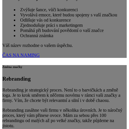
Zvýšuje šance, vůči konkurenci
Vyvolává emoce, které budou spojeny s vaší značkou
Odlišuje vás od konkurence
Zjednodušuje práci s marketingem
Pomáhá při budování povědomí o vaší značce
Ochranná známka
Váš název rozhodne o vašem úspěchu.
ČAS NA NAMING
Změna značky
Rebranding
Rebranding je strategický proces. Není to o barvičkách a změně
loga. Je to krok směrem k něčemu novému v rámci vaši značky a
firmy. Vím, že chcete být relevantní a silní i v době chaosu.
Rebranding zasáhne vaši firmu v několika úrovních. Je to náročný
proces, který vám přinese ovoce. Mám za sebou přes 100
rebrandingu od malých až po velké značky, takže půjdeme na
jistotu.