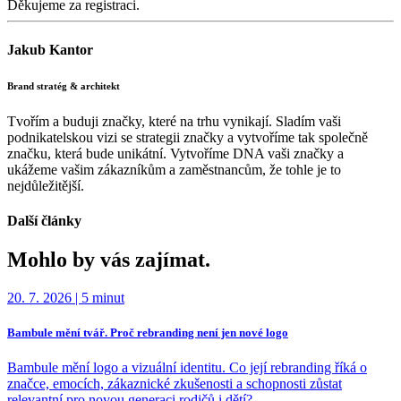
Děkujeme za registraci.
Jakub Kantor
Brand stratég & architekt
Tvořím a buduji značky, které na trhu vynikají. Sladím vaši
podnikatelskou vizi se strategii značky a vytvoříme tak společně
značku, která bude unikátní. Vytvoříme DNA vaši značky a
ukážeme vašim zákazníkům a zaměstnancům, že tohle je to
nejdůležitější.
Další články
Mohlo by vás zajímat.
20. 7. 2026
|
5 minut
Bambule mění tvář. Proč rebranding není jen nové logo
Bambule mění logo a vizuální identitu. Co její rebranding říká o
značce, emocích, zákaznické zkušenosti a schopnosti zůstat
relevantní pro novou generaci rodičů i dětí?