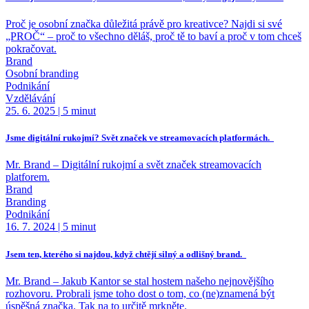
Proč je osobní značka důležitá právě pro kreativce? Najdi si své
„PROČ“ – proč to všechno děláš, proč tě to baví a proč v tom chceš
pokračovat.
Brand
Osobní branding
Podnikání
Vzdělávání
25. 6. 2025
|
5 minut
Jsme digitální rukojmí? Svět značek ve streamovacích platformách.
Mr. Brand –⁠⁠⁠⁠⁠⁠ Digitální rukojmí a svět značek streamovacích
platforem.
Brand
Branding
Podnikání
16. 7. 2024
|
5 minut
Jsem ten, kterého si najdou, když chtějí silný a odlišný brand.
Mr. Brand –⁠⁠⁠⁠⁠⁠ Jakub Kantor se stal hostem našeho nejnovějšího
rozhovoru. Probrali jsme toho dost o tom, co (ne)znamená být
úspěšná značka. Tak na to určitě mrkněte.