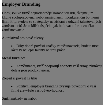
Employer Branding
Dnes jsou ve firmě nejhodnotnější komoditou lidi, říkejme jim
klidně spolupracovníci nebo zaměstnanci. Konkurenční boj nemá
limit. Připravujete se strategicky na získání a udržení talentovaných
zaměstnanců? Je to klíč k úspěchu jak budovat dobrou značku
zaměstnavatele.
Aktraktivní pro nové talenty
Díky dobré pověsti značky zaměstnavatele, budete moci
lákat ty nejlepší talenty na trhu práce.
Menší fluktuace
Zaměstnanci, kteří podporují hodnoty vaší firmy, zůstávají
déle a jsou produktivnější.
Zlepšit si pověst na trhu
Pozitivní employer branding zvyšuje povědomí o vaší
firmě a zvyšuje vaší důvěryhodnost.
Snížit náklady na nábor