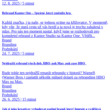
12. 8. 2025
|
5 minut
Rebrand Kantor One – Spojení, které změnilo hru
Každá značka, i ta naše, se jednou ocitne na křižovatce. V momentě,
kdy víte, že stará cesta už vás brzdí a ta nová je trochu zahalená v
mlze. Pro nás ten moment nastal, když jsme se rozhodovali pro
kompletní rebrand z Kantor Studio na Kantor One. Věděli...
Brand
Branding
Podnikání
24. 7. 2025
|
5 minut
Nejdražší rebrand všech dob. HBO, pak Max, pak zase HBO
Bude tohle ten nejdražší reparát rebrandu v historii? Warneři
(Warner Bros.) zaplatili několik miliard dolarů za rebranding HBO
Max na Max.
Brand
Branding
Podnikání
26. 6. 2025
|
15 minut
Jak si jako kreativec vybudovat osobní brand, který funguje a vydělává