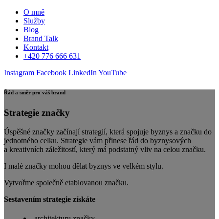
O mně
Služby
Blog
Brand Talk
Kontakt
+420 776 666 631
Instagram
Facebook
LinkedIn
YouTube
Řád a směr pro váš brand
Strategie značky
Úspěšné značky začínají strategií, která spojuje byznys a značku do
jednotného celku. Strategie vám přinese řád do byznysových
a kreativních záležitostí, který má podstatný vliv na celou značku.
I malé značky mohou dělat byznys ve velkém stylu.
Vytvořme společně etablovanou značku.
Sestavením strategie získáte
architekturu značky