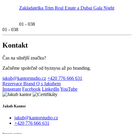
Zakladatelka Trim Real Estate a Dubai Gala Night
Zakladatel
01
-
038
01
-
038
Kontakt
Čas na silnější značku?
Začněme společně od byznysu až po branding.
jakub@kantorstudio.cz
+420 776 666 631
Rezervace Brand Q s Jakubem
Instagram
Facebook
LinkedIn
YouTube
Jakub Kantor
jakub@kantorstudio.cz
+420 776 666 631
Nastavit cookies