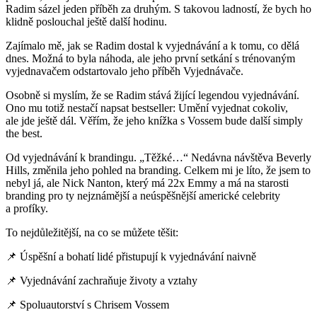
Radim sázel jeden příběh za druhým. S takovou ladností, že bych ho
klidně poslouchal ještě další hodinu.
Zajímalo mě, jak se Radim dostal k vyjednávání a k tomu, co dělá
dnes. Možná to byla náhoda, ale jeho první setkání s trénovaným
vyjednavačem odstartovalo jeho příběh Vyjednávače.
Osobně si myslím, že se Radim stává žijící legendou vyjednávání.
Ono mu totiž nestačí napsat bestseller: Umění vyjednat cokoliv,
ale jde ještě dál. Věřím, že jeho knížka s Vossem bude další simply
the best.
Od vyjednávání k brandingu. „Těžké…“ Nedávna návštěva Beverly
Hills, změnila jeho pohled na branding. Celkem mi je líto, že jsem to
nebyl já, ale Nick Nanton, který má 22x Emmy a má na starosti
branding pro ty nejznámější a neúspěšnější americké celebrity
a profíky.
To nejdůležitější, na co se můžete těšit:
📌 Úspěšní a bohatí lidé přistupují k vyjednávání naivně
📌 Vyjednávání zachraňuje životy a vztahy
📌 Spoluautorství s Chrisem Vossem