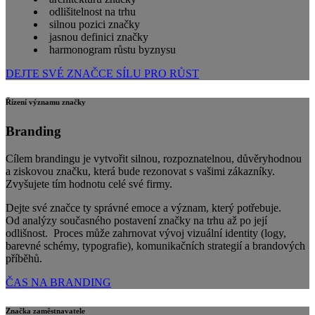
odlišitelnost na trhu
silnou pozici značky
jasnou definici značky
harmonogram růstu byznysu
DEJTE SVÉ ZNAČCE SÍLU PRO RŮST
Řízení významu značky
Branding
Cílem brandingu je vytvořit silnou, rozpoznatelnou, důvěryhodnou
a ziskovou značku, která bude rezonovat s vašimi zákazníky.
Zvyšujete tím hodnotu celé své firmy.
Dejte své značce ty správné emoce a význam, který potřebuje.
Od analýzy současného postavení značky na trhu až po její
odlišnost. Proces může zahrnovat vývoj vizuální identity (logy,
barevné schémy, typografie), komunikačních strategií a brandových
příběhů.
ČAS NA BRANDING
Značka zaměstnavatele