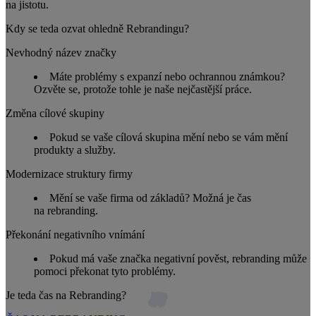
na jistotu.
Kdy se teda ozvat ohledně Rebrandingu?
Nevhodný název značky
Máte problémy s expanzí nebo ochrannou známkou?
Ozvěte se, protože tohle je naše nejčastější práce.
Změna cílové skupiny
Pokud se vaše cílová skupina mění nebo se vám mění
produkty a služby.
Modernizace struktury firmy
Mění se vaše firma od základů? Možná je čas
na rebranding.
Překonání negativního vnímání
Pokud má vaše značka negativní pověst, rebranding může
pomoci překonat tyto problémy.
Je teda čas na Rebranding?