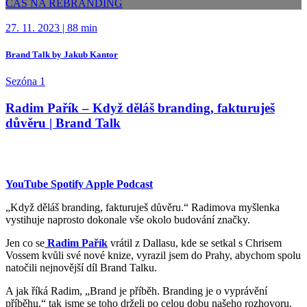
ČAS NA REBRANDING
27. 11. 2023
|
88 min
Brand Talk by Jakub Kantor
Sezóna 1
Radim Pařík – Když děláš branding, fakturuješ
důvěru | Brand Talk
YouTube
Spotify
Apple Podcast
„Když děláš branding, fakturuješ důvěru.“ Radimova myšlenka
vystihuje naprosto dokonale vše okolo budování značky.
Jen co se
Radim Pařík
vrátil z Dallasu, kde se setkal s Chrisem
Vossem kvůli své nové knize, vyrazil jsem do Prahy, abychom spolu
natočili nejnovější díl Brand Talku.
A jak říká Radim, „Brand je příběh. Branding je o vyprávění
příběhu,“ tak jsme se toho drželi po celou dobu našeho rozhovoru.