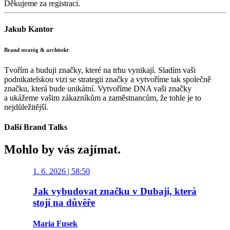
Děkujeme za registraci.
Jakub Kantor
Brand stratég & architekt
Tvořím a buduji značky, které na trhu vynikají. Sladím vaši
podnikatelskou vizi se strategii značky a vytvoříme tak společně
značku, která bude unikátní. Vytvoříme DNA vaši značky
a ukážeme vašim zákazníkům a zaměstnancům, že tohle je to
nejdůležitější.
Další Brand Talks
Mohlo by vás zajímat.
1. 6. 2026
|
58:50
21. 5. 20
Jak vybudovat značku v Dubaji, která
Rebrand
stojí na důvěře
všechn
Maria Fusek
Michal B