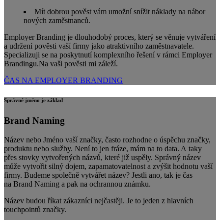
Mít dobrou pověst vám umožní snížit náklady na nábor
nových zaměstnanců.
Employer Branding je dlouhodobý proces, který se věnuje vytváření
a udržení pověsti vaší firmy jako atraktivního zaměstnavatele.
Specializuji se na poskytnutí komplexního řešení v rámci Employer
Brandingu.Na vaši pověsti mi záleží.
ČAS NA EMPLOYER BRANDING
Správné jméno je základ
Brand Naming
Název nebo Jméno vaší značky, často rozhodne o úspěchu značky,
produktu nebo služby. Není to jen fráze, mám na to data. A taky
přes stovky vytvořených názvů, které již uspěly. Správný název
může vytvořit silný dojem, zapamatovatelnost a zvýšit hodnotu vaší
firmy. Budeme společně vytvářet název? Jestli ano, tak je čas
na Brand Naming a pak na ochrannou známku.
Název budou říkat zákazníci nejčastěji. Je to jeden z hlavních
touchpointů značky.