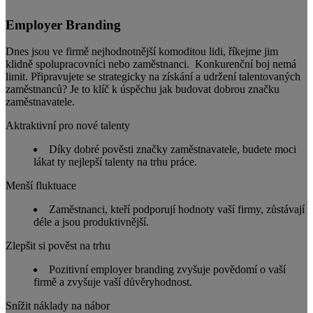
Employer Branding
Dnes jsou ve firmě nejhodnotnější komoditou lidi, říkejme jim
klidně spolupracovníci nebo zaměstnanci. Konkurenční boj nemá
limit. Připravujete se strategicky na získání a udržení talentovaných
zaměstnanců? Je to klíč k úspěchu jak budovat dobrou značku
zaměstnavatele.
Aktraktivní pro nové talenty
Díky dobré pověsti značky zaměstnavatele, budete moci
lákat ty nejlepší talenty na trhu práce.
Menší fluktuace
Zaměstnanci, kteří podporují hodnoty vaší firmy, zůstávají
déle a jsou produktivnější.
Zlepšit si pověst na trhu
Pozitivní employer branding zvyšuje povědomí o vaší
firmě a zvyšuje vaší důvěryhodnost.
Snížit náklady na nábor