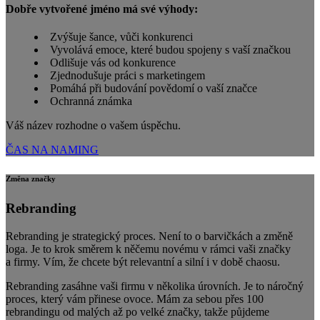
Dobře vytvořené jméno má své výhody:
Zvýšuje šance, vůči konkurenci
Vyvolává emoce, které budou spojeny s vaší značkou
Odlišuje vás od konkurence
Zjednodušuje práci s marketingem
Pomáhá při budování povědomí o vaší značce
Ochranná známka
Váš název rozhodne o vašem úspěchu.
ČAS NA NAMING
Změna značky
Rebranding
Rebranding je strategický proces. Není to o barvičkách a změně
loga. Je to krok směrem k něčemu novému v rámci vaši značky
a firmy. Vím, že chcete být relevantní a silní i v době chaosu.
Rebranding zasáhne vaši firmu v několika úrovních. Je to náročný
proces, který vám přinese ovoce. Mám za sebou přes 100
rebrandingu od malých až po velké značky, takže půjdeme