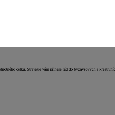
ednotného celku. Strategie vám přinese řád do byznysových a kreativních