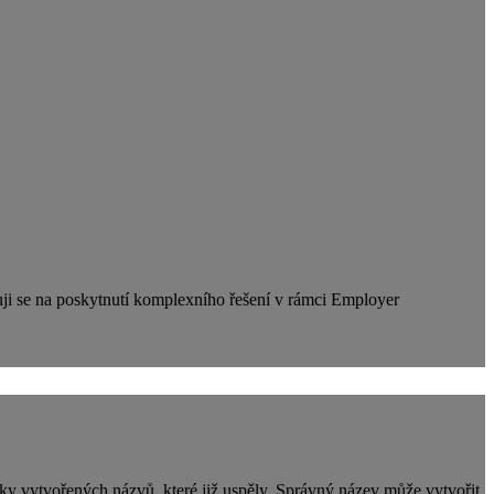
zuji se na poskytnutí komplexního řešení v rámci Employer
ky vytvořených názvů, které již uspěly. Správný název může vytvořit