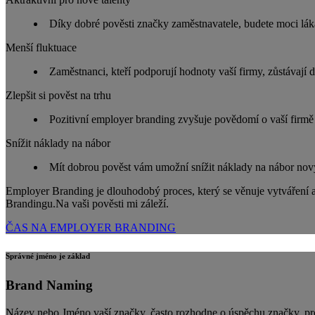
Díky dobré pověsti značky zaměstnavatele, budete moci lákat 
Menší fluktuace
Zaměstnanci, kteří podporují hodnoty vaší firmy, zůstávají d
Zlepšit si pověst na trhu
Pozitivní employer branding zvyšuje povědomí o vaší firmě
Snížit náklady na nábor
Mít dobrou pověst vám umožní snížit náklady na nábor no
Employer Branding je dlouhodobý proces, který se věnuje vytváření a 
Brandingu.Na vaši pověsti mi záleží.
ČAS NA EMPLOYER BRANDING
Správné jméno je základ
Brand Naming
Název nebo Jméno vaší značky, často rozhodne o úspěchu značky, prod