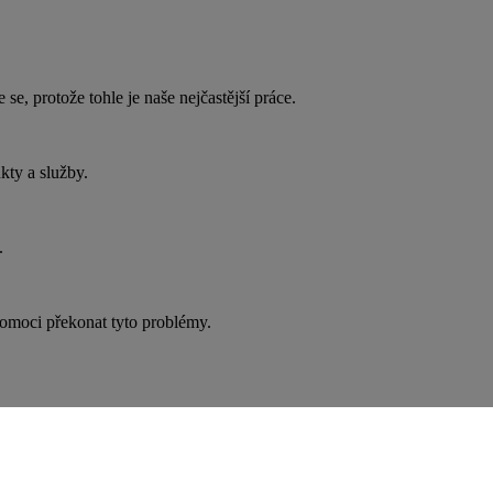
, protože tohle je naše nejčastější práce.
kty a služby.
.
omoci překonat tyto problémy.