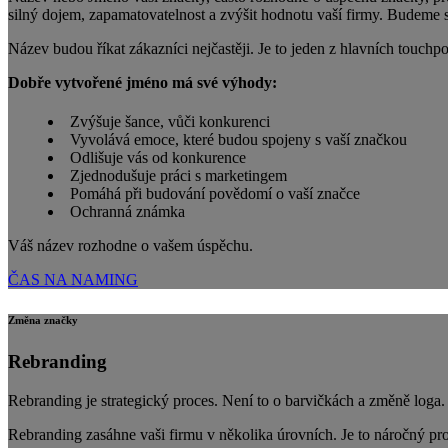
silný dojem, zapamatovatelnost a zvýšit hodnotu vaší firmy. Budeme 
Název budou říkat zákazníci nejčastěji. Je to jeden z hlavních touchp
Dobře vytvořené jméno má své výhody:
Zvýšuje šance, vůči konkurenci
Vyvolává emoce, které budou spojeny s vaší značkou
Odlišuje vás od konkurence
Zjednodušuje práci s marketingem
Pomáhá při budování povědomí o vaší značce
Ochranná známka
Váš název rozhodne o vašem úspěchu.
ČAS NA NAMING
Změna značky
Rebranding
Rebranding je strategický proces. Není to o barvičkách a změně loga.
Rebranding zasáhne vaši firmu v několika úrovních. Je to náročný pr