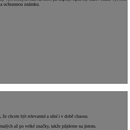
 na ochrannou známku.
e chcete být relevantní a silní i v době chaosu.
alých až po velké značky, takže půjdeme na jistotu.