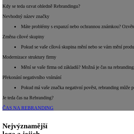
Kdy se teda ozvat ohledně Rebrandingu?
Nevhodný název značky
Máte problémy s expanzí nebo ochrannou známkou? Ozvěte se
Změna cílové skupiny
Pokud se vaše cílová skupina mění nebo se vám mění produ
Modernizace struktury firmy
Mění se vaše firma od základů? Možná je čas na rebranding
Překonání negativního vnímání
Pokud má vaše značka negativní pověst, rebranding může p
Je teda čas na Rebranding?
ČAS NA REBRANDING
Nejvýznamější
loga a jejich