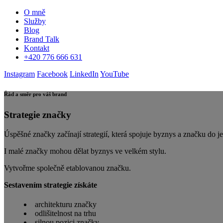
O mně
Služby
Blog
Brand Talk
Kontakt
+420 776 666 631
Instagram
Facebook
LinkedIn
YouTube
Řád a směr pro váš brand
Strategie značky
Úspěšné značky začínají strategií, která spojuje byznys a značku do j
I malé značky mohou dělat byznys ve velkém stylu.
Vytvořme společně etablovanou značku.
Sestavením strategie získáte
architekturu značky
odlišitelnost na trhu
silnou pozici značky