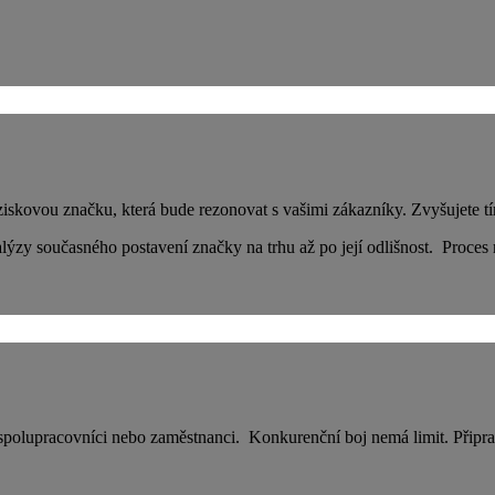
ziskovou značku, která bude rezonovat s vašimi zákazníky. Zvyšujete tí
ýzy současného postavení značky na trhu až po její odlišnost. Proces 
 spolupracovníci nebo zaměstnanci. Konkurenční boj nemá limit. Připra