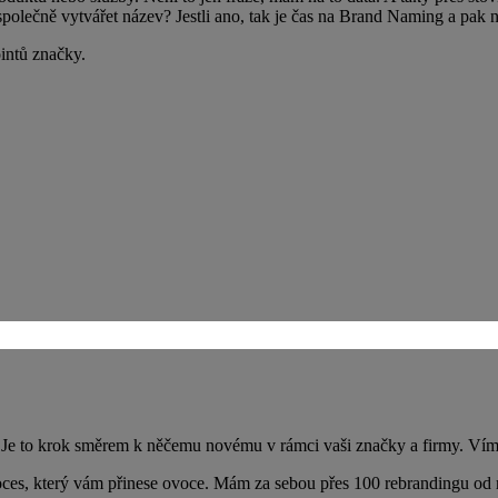
společně vytvářet název? Jestli ano, tak je čas na Brand Naming a pak
ointů značky.
 Je to krok směrem k něčemu novému v rámci vaši značky a firmy. Vím, ž
oces, který vám přinese ovoce. Mám za sebou přes 100 rebrandingu od m