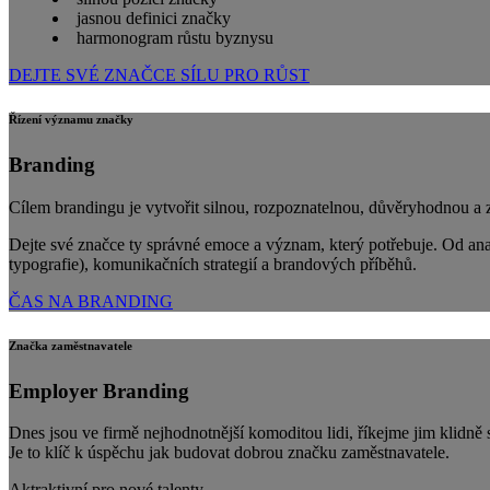
jasnou definici značky
harmonogram růstu byznysu
DEJTE SVÉ ZNAČCE SÍLU PRO RŮST
Řízení významu značky
Branding
Cílem brandingu je vytvořit silnou, rozpoznatelnou, důvěryhodnou a 
Dejte své značce ty správné emoce a význam, který potřebuje. Od anal
typografie), komunikačních strategií a brandových příběhů.
ČAS NA BRANDING
Značka zaměstnavatele
Employer Branding
Dnes jsou ve firmě nejhodnotnější komoditou lidi, říkejme jim klidně
Je to klíč k úspěchu jak budovat dobrou značku zaměstnavatele.
Aktraktivní pro nové talenty