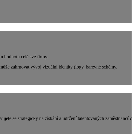
m hodnotu celé své firmy.
může zahrnovat vývoj vizuální identity (logy, barevné schémy,
vujete se strategicky na získání a udržení talentovaných zaměstnanců?