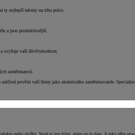
ty nejlepší talenty na trhu práce.
éle a jsou produktivnější.
 a zvyšuje vaší důvěryhodnost.
vých zaměstnanců.
udržení pověsti vaší firmy jako atraktivního zaměstnavatele. Speciali
uktu nebo služby. Není to jen fráze, mám na to data. A taky přes stov