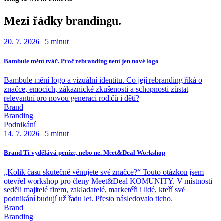
Mezi řádky brandingu.
20. 7. 2026
|
5 minut
Bambule mění tvář. Proč rebranding není jen nové logo
Bambule mění logo a vizuální identitu. Co její rebranding říká o
značce, emocích, zákaznické zkušenosti a schopnosti zůstat
relevantní pro novou generaci rodičů i dětí?
Brand
Branding
Podnikání
14. 7. 2026
|
5 minut
Brand Ti vydělává peníze, nebo ne. Meet&Deal Workshop
„Kolik času skutečně věnujete své značce?“ Touto otázkou jsem
otevřel workshop pro členy Meet&Deal KOMUNITY. V místnosti
seděli majitelé firem, zakladatelé, marketéři i lidé, kteří své
podnikání budují už řadu let. Přesto následovalo ticho.
Brand
Branding