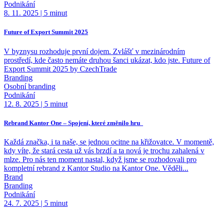
Podnikání
8. 11. 2025
|
5 minut
Future of Export Summit 2025
V byznysu rozhoduje první dojem. Zvlášť v mezinárodním
prostředí, kde často nemáte druhou šanci ukázat, kdo jste. Future of
Export Summit 2025 by CzechTrade
Branding
Osobní branding
Podnikání
12. 8. 2025
|
5 minut
Rebrand Kantor One – Spojení, které změnilo hru
Každá značka, i ta naše, se jednou ocitne na křižovatce. V momentě,
kdy víte, že stará cesta už vás brzdí a ta nová je trochu zahalená v
mlze. Pro nás ten moment nastal, když jsme se rozhodovali pro
kompletní rebrand z Kantor Studio na Kantor One. Věděli...
Brand
Branding
Podnikání
24. 7. 2025
|
5 minut