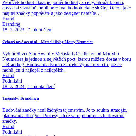
Žebříček hodnot ukazuje poměr hodnoty a ceny. Slouží k tomu,
abyste si vizuálně mohli porovnat hodnotu dané služby, kterou jako
majitel značky poptáváte a jako designer nabízíte…
Brand
Branding
18. 7. 2023
|
7 minut čtení
Celosvětové ocenění – Metaskills by Marty Neumeier
Vyhrát Silver Star Award v Metaskills Challenge od Martyho
Neumeiera je jednou z největších poct, kterou můžete dostat v boru
– Branding, Budování a tvorba značek. Vyhrát první tři pozice
mohli jen ti nejlepší z nejlepších.
Brand
Podnikání
18. 7. 2023
|
1 minuta čtení
Tajemství Brandingu
Budování značky není žádným tajemstvím. Je to souhra strategie,
plánování a designu. Procesy, které vám pomohou s budováním
značky.
Brand
Podnikání