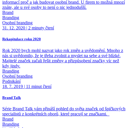
informací proč a jak budovat osobní brand. U firem to možná mnozí
znáte, ale u své osoby to není o nic jednodušší.
Brand
Branding
Osobní branding
31. 12. 2020
|
2 minuty čtení
Rekapitulace roku 2020
Rok 2020 bych mohl nazvat jako rok změn a uvědomění. Mnoho z
nás si uvědomilo, že je třeba zvolnit a myslet na sebe a své blízké.
Majitelé značek začali řešit změny a přizpůsobení značky víc než
kdy jindy.
Branding
Osobní branding
Podnikání
18. 7. 2019
|
11 minut čtení
Brand Talk
Série Brand Talk vám přináší pohled do světa značek od špičkových
specialistů z konkrétních oborů, které pracují se značkami.
Brand
Branding