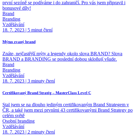
první sezóně se podíváme i do zahraničí. Pro vás jsem připravil i
bonusové díly!
Brand
Branding
Vzdělávání
18. 7. 2023
|
5 minut čtení
Mýtus zvaný brand
Znáte, nejčastější mýty a legendy okolo slova BRAND? Slova
BRAND a BRANDING se poslední dobou skloňují všude.
Brand
Branding
Vzdělávání
18. 7. 2023
|
3 minuty čtení
Certifikovaný Brand Stratég – MasterClass Level C
Stal jsem se na dlouho jediným certifikovaným Brand Strategem v
ČR, a také jsem mezi prvními 43 certifikovanými Brand Strategy po
celém světě
Osobní branding
Vzdělávání
18. 7. 2023
|
2 minuty čtení