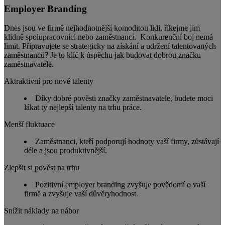
Employer Branding
Dnes jsou ve firmě nejhodnotnější komoditou lidi, říkejme jim
klidně spolupracovníci nebo zaměstnanci. Konkurenční boj nemá
limit. Připravujete se strategicky na získání a udržení talentovaných
zaměstnanců? Je to klíč k úspěchu jak budovat dobrou značku
zaměstnavatele.
Aktraktivní pro nové talenty
Díky dobré pověsti značky zaměstnavatele, budete moci
lákat ty nejlepší talenty na trhu práce.
Menší fluktuace
Zaměstnanci, kteří podporují hodnoty vaší firmy, zůstávají
déle a jsou produktivnější.
Zlepšit si pověst na trhu
Pozitivní employer branding zvyšuje povědomí o vaší
firmě a zvyšuje vaší důvěryhodnost.
Snížit náklady na nábor