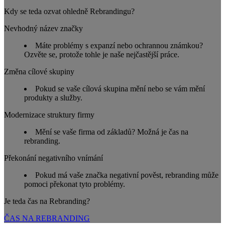
Kdy se teda ozvat ohledně Rebrandingu?
Nevhodný název značky
Máte problémy s expanzí nebo ochrannou známkou?
Ozvěte se, protože tohle je naše nejčastější práce.
Změna cílové skupiny
Pokud se vaše cílová skupina mění nebo se vám mění
produkty a služby.
Modernizace struktury firmy
Mění se vaše firma od základů? Možná je čas na
rebranding.
Překonání negativního vnímání
Pokud má vaše značka negativní pověst, rebranding může
pomoci překonat tyto problémy.
Je teda čas na Rebranding?
ČAS NA REBRANDING