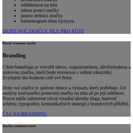
odlišitelnost na trhu
silnou pozici značky
jasnou definici značky
harmonogram růstu byznysu
DEJTE SVÉ ZNAČCE SÍLU PRO RŮST
Řízení významu značky
Branding
Cílem brandingu je vytvořit silnou, rozpoznatelnou, důvěryhodnou a
ziskovou značku, která bude rezonovat s vašimi zákazníky.
Zvyšujete tím hodnotu celé své firmy.
Dejte své značce ty správné emoce a význam, který potřebuje. Od
analýzy současného postavení značky na trhu až po její odlišnost.
Proces může zahrnovat vývoj vizuální identity (logy, barevné
schémy, typografie), komunikačních strategií a brandových příběhů.
ČAS NA BRANDING
Značka zaměstnavatele