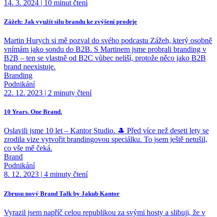
14. 3. 2024
|
10 minut čtení
Zážeh: Jak využít sílu brandu ke zvýšení prodeje
Martin Hurych si mě pozval do svého podcastu Zážeh, který osobně
vnímám jako sondu do B2B. S Martinem jsme probrali branding v
B2B – ten se vlastně od B2C vůbec neliší, protože něco jako B2B
brand neexistuje.
Branding
Podnikání
22. 12. 2023
|
2 minuty čtení
10 Years. One Brand.
Oslavili jsme 10 let – Kantor Studio. 🎩 Před více než deseti lety se
zrodila vize vytvořit brandingovou speciálku. To jsem ještě netušil,
co vše mě čeká.
Brand
Podnikání
8. 12. 2023
|
4 minuty čtení
Zbrusu nový Brand Talk by Jakub Kantor
Vyrazil jsem napříč celou republikou za svými hosty a slibuji, že v