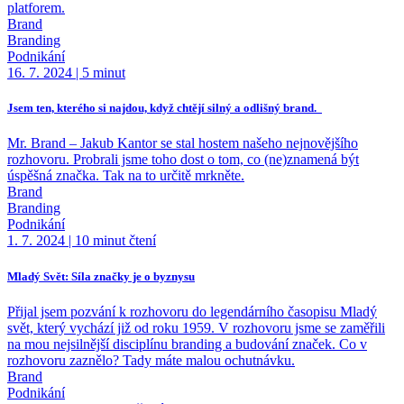
platforem.
Brand
Branding
Podnikání
16. 7. 2024
|
5 minut
Jsem ten, kterého si najdou, když chtějí silný a odlišný brand.
Mr. Brand –⁠⁠⁠⁠⁠⁠ Jakub Kantor se stal hostem našeho nejnovějšího
rozhovoru. Probrali jsme toho dost o tom, co (ne)znamená být
úspěšná značka. Tak na to určitě mrkněte.
Brand
Branding
Podnikání
1. 7. 2024
|
10 minut čtení
Mladý Svět: Síla značky je o byznysu
Přijal jsem pozvání k rozhovoru do legendárního časopisu Mladý
svět, který vychází již od roku 1959. V rozhovoru jsme se zaměřili
na mou nejsilnější disciplínu branding a budování značek. Co v
rozhovoru zaznělo? Tady máte malou ochutnávku.
Brand
Podnikání