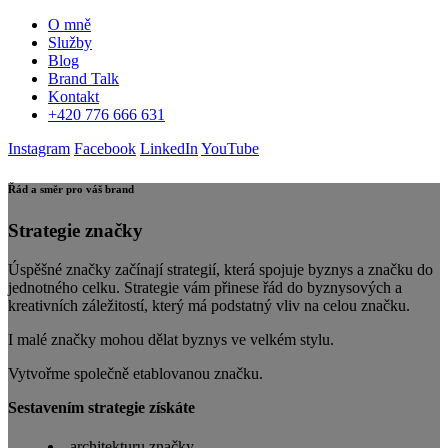
O mně
Služby
Blog
Brand Talk
Kontakt
+420 776 666 631
Instagram
Facebook
LinkedIn
YouTube
Řád a směr pro váš brand
Strategie značky
Úspěšné značky začínají strategií, která spojuje byznys a značku do
jednotného celku. Strategie vám přinese řád do byznysových a
kreativních záležitostí, který má podstatný vliv na celou značku.
I malé značky mohou dělat byznys ve velkém stylu.
Vytvořme společně etablovanou značku.
Sestavením strategie získáte
architekturu značky