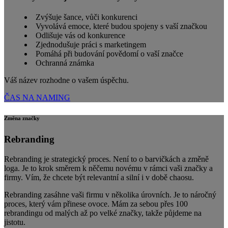
Zvýšuje šance, vůči konkurenci
Vyvolává emoce, které budou spojeny s vaší značkou
Odlišuje vás od konkurence
Zjednodušuje práci s marketingem
Pomáhá při budování povědomí o vaší značce
Ochranná známka
Váš název rozhodne o vašem úspěchu.
ČAS NA NAMING
Změna značky
Rebranding
Rebranding je strategický proces. Není to o barvičkách a změně
loga. Je to krok směrem k něčemu novému v rámci vaši značky a
firmy. Vím, že chcete být relevantní a silní i v době chaosu.
Rebranding zasáhne vaši firmu v několika úrovních. Je to náročný
proces, který vám přinese ovoce. Mám za sebou přes 100
rebrandingu od malých až po velké značky, takže půjdeme na
jistotu.