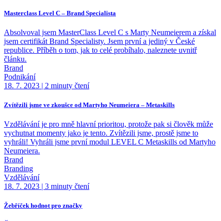
Masterclass Level C – Brand Specialista
Absolvoval jsem MasterClass Level C s Marty Neumeierem a získal
jsem certifikát Brand Specialisty. Jsem první a jediný v České
republice. Příběh o tom, jak to celé probíhalo, naleznete uvnitř
článku.
Brand
Podnikání
18. 7. 2023
|
2 minuty čtení
Zvítězili jsme ve zkoušce od Martyho Neumeiera – Metaskills
Vzdělávání je pro mně hlavní prioritou, protože pak si člověk může
vychutnat momenty jako je tento. Zvítězili jsme, prostě jsme to
vyhráli! Vyhráli jsme první modul LEVEL C Metaskills od Martyho
Neumeiera.
Brand
Branding
Vzdělávání
18. 7. 2023
|
3 minuty čtení
Žebříček hodnot pro značky