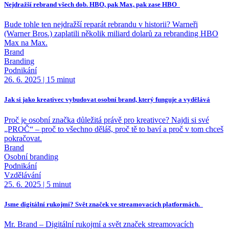
Nejdražší rebrand všech dob. HBO, pak Max, pak zase HBO
Bude tohle ten nejdražší reparát rebrandu v historii? Warneři
(Warner Bros.) zaplatili několik miliard dolarů za rebranding HBO
Max na Max.
Brand
Branding
Podnikání
26. 6. 2025
|
15 minut
Jak si jako kreativec vybudovat osobní brand, který funguje a vydělává
Proč je osobní značka důležitá právě pro kreativce? Najdi si své
„PROČ“ – proč to všechno děláš, proč tě to baví a proč v tom chceš
pokračovat.
Brand
Osobní branding
Podnikání
Vzdělávání
25. 6. 2025
|
5 minut
Jsme digitální rukojmí? Svět značek ve streamovacích platformách.
Mr. Brand –⁠⁠⁠⁠⁠⁠ Digitální rukojmí a svět značek streamovacích