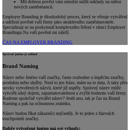
Mít dobrou pověst vám umožní snížit náklady na nábor
nových zaměstnanců.
Employer Branding je dlouhodobý proces, který se věnuje vytváření
a udržení pověsti vaší firmy jako atraktivního zaměstnavatele.
Specializuji se na poskytnutí komplexního řešení v rámci Employer
Brandingu.Na vaši pověsti mi záleží.
ČAS NA EMPLOYER BRANDING
Správné jméno je základ
Brand Naming
Název nebo Jméno vaší značky, často rozhodne o úspěchu značky,
produktu nebo služby. Není to jen fráze, mám na to data. A taky přes
stovky vytvořených názvů, které již uspěly. Správný název může
vytvořit silný dojem, zapamatovatelnost a zvýšit hodnotu vaší firmy.
Budeme společně vytvářet název? Jestli ano, tak je čas na Brand
Naming a pak na ochrannou známku.
Název budou říkat zákazníci nejčastěji. Je to jeden z hlavních
touchpointů značky.
Dobře vytvořené jméno má své výhody: