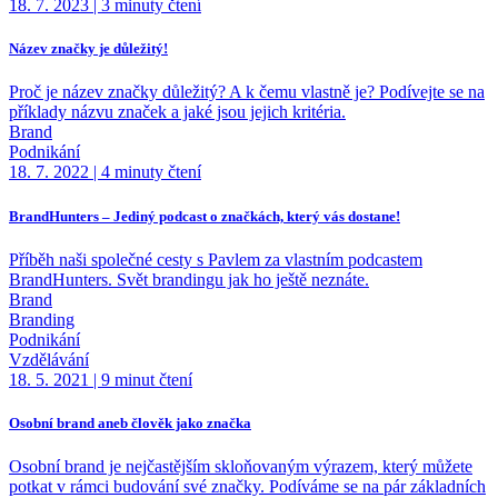
18. 7. 2023
|
3 minuty čtení
Název značky je důležitý!
Proč je název značky důležitý? A k čemu vlastně je? Podívejte se na
příklady názvu značek a jaké jsou jejich kritéria.
Brand
Podnikání
18. 7. 2022
|
4 minuty čtení
BrandHunters – Jediný podcast o značkách, který vás dostane!
Příběh naši společné cesty s Pavlem za vlastním podcastem
BrandHunters. Svět brandingu jak ho ještě neznáte.
Brand
Branding
Podnikání
Vzdělávání
18. 5. 2021
|
9 minut čtení
Osobní brand aneb člověk jako značka
Osobní brand je nejčastějším skloňovaným výrazem, který můžete
potkat v rámci budování své značky. Podíváme se na pár základních